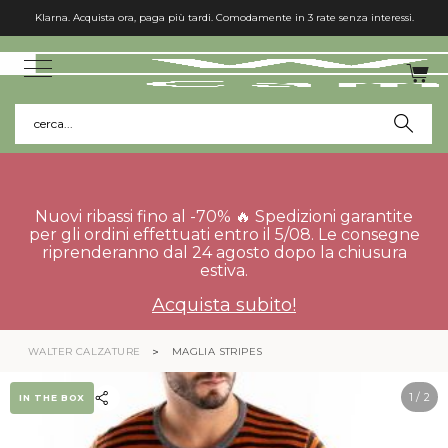
Klarna. Acquista ora, paga più tardi. Comodamente in 3 rate senza interessi.
cerca...
Nuovi ribassi fino al -70% 🔥 Spedizioni garantite
per gli ordini effettuati entro il 5/08. Le consegne
riprenderanno dal 24 agosto dopo la chiusura
estiva.
Acquista subito!
WALTER CALZATURE
MAGLIA STRIPES
1
/ 2
IN THE BOX