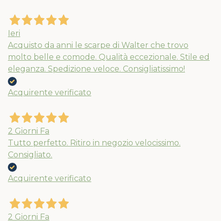
Ieri
Acquisto da anni le scarpe di Walter che trovo
molto belle e comode. Qualità eccezionale. Stile ed
eleganza. Spedizione veloce. Consigliatissimo!
Acquirente verificato
Nuovi ribassi fino al 70%
Spedizioni garantite prima della
2 Giorni Fa
Tutto perfetto. Ritiro in negozio velocissimo.
chiusura solo per gli ordini effettuati
Consigliato.
entro il 5/08
Acquirente verificato
APPROFITTANE ORA
2 Giorni Fa