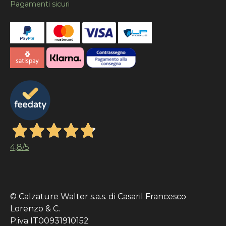
Pagamenti sicuri
4,8
/5
© Calzature Walter s.a.s. di Casaril Francesco
Lorenzo & C.
P.iva IT00931910152