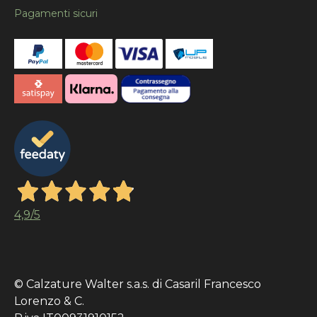
Pagamenti sicuri
4,9
/5
© Calzature Walter s.a.s. di Casaril Francesco
Lorenzo & C.