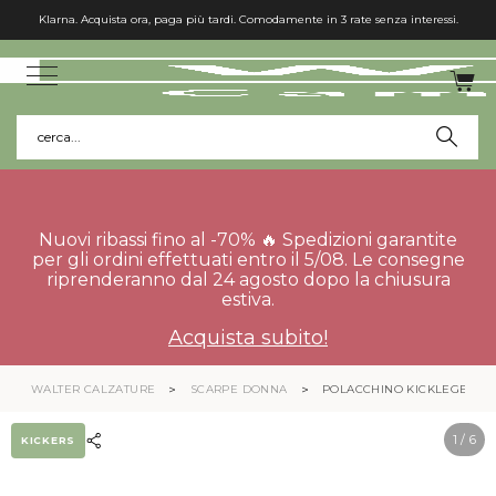
Klarna. Acquista ora, paga più tardi. Comodamente in 3 rate senza interessi.
cerca...
Nuovi ribassi fino al -70% 🔥 Spedizioni garantite
per gli ordini effettuati entro il 5/08. Le consegne
riprenderanno dal 24 agosto dopo la chiusura
estiva.
Acquista subito!
WALTER CALZATURE
SCARPE DONNA
POLACCHINO KICKLEGEND
1
/ 6
KICKERS