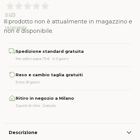
0,0
/5
Il prodotto non è attualmente in magazzino e
0
recensioni
non è disponibile.
Alternative:
Spedizione standard gratuita
Per ordini sopra 75 € · 2–5 giorni
Reso e cambio taglia gratuiti
Entro 30 giorni
Ritiro in negozio a Milano
3 punti di ritiro · Gratuito
Descrizione