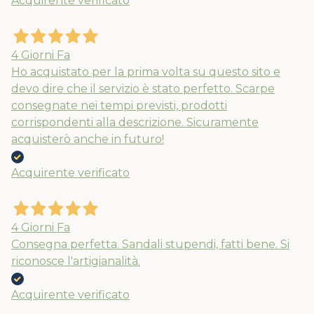
Acquirente verificato
4 Giorni Fa
Ho acquistato per la prima volta su questo sito e
devo dire che il servizio è stato perfetto. Scarpe
consegnate nei tempi previsti, prodotti
corrispondenti alla descrizione. Sicuramente
acquisterò anche in futuro!
Nuovi ribassi fino al 70%
Acquirente verificato
Spedizioni garantite prima della
chiusura solo per gli ordini effettuati
4 Giorni Fa
entro il 5/08
Consegna perfetta. Sandali stupendi, fatti bene. Si
riconosce l'artigianalità.
APPROFITTANE ORA
Acquirente verificato