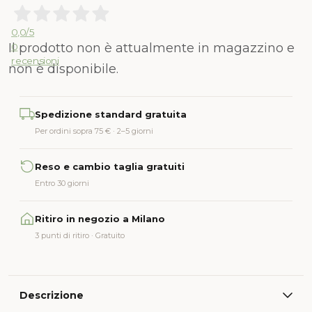
0,0
/5
Il prodotto non è attualmente in magazzino e
0
recensioni
non è disponibile.
Alternative:
Spedizione standard gratuita
Per ordini sopra 75 € · 2–5 giorni
Reso e cambio taglia gratuiti
Entro 30 giorni
Ritiro in negozio a Milano
3 punti di ritiro · Gratuito
Descrizione