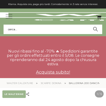
Klarna. Acquista ora, paga più tardi. Comodamente in 3 rate senza interessi.
cerca...
Nuovi ribassi fino al -70% 🔥 Spedizioni garantite
per gli ordini effettuati entro il 5/08. Le consegne
riprenderanno dal 24 agosto dopo la chiusura
estiva.
Acquista subito!
WALTER CALZATURE
SCARPE DONNA
BALLERINA 200 DANCING
1
/ 5
LE WALTERINE