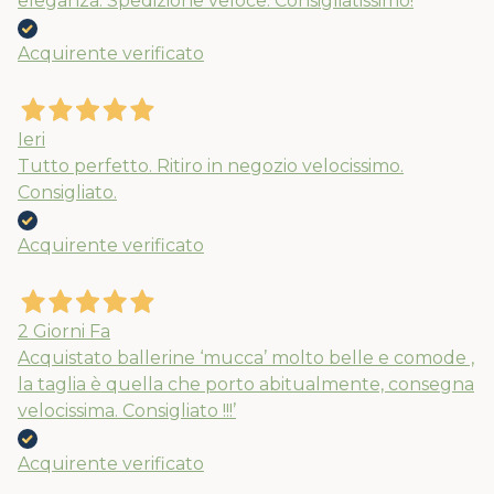
eleganza. Spedizione veloce. Consigliatissimo!
Acquirente verificato
Ieri
Tutto perfetto. Ritiro in negozio velocissimo.
Consigliato.
Acquirente verificato
Nuovi ribassi fino al 70%
Spedizioni garantite prima della
2 Giorni Fa
chiusura solo per gli ordini effettuati
Acquistato ballerine ‘mucca’ molto belle e comode ,
la taglia è quella che porto abitualmente, consegna
entro il 5/08
velocissima. Consigliato !!!’
APPROFITTANE ORA
Acquirente verificato