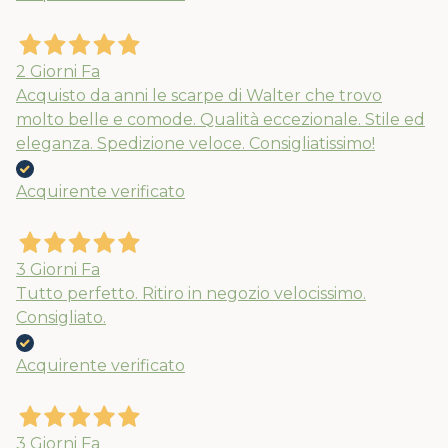
Usa il coupon estate10 al checkout per
2 Giorni Fa
il 10% extra su spesa minima di 89€. Le
Acquisto da anni le scarpe di Walter che trovo
molto belle e comode. Qualità eccezionale. Stile ed
spedizioni ripartiranno dal 24/08
eleganza. Spedizione veloce. Consigliatissimo!
Acquirente verificato
3 Giorni Fa
Tutto perfetto. Ritiro in negozio velocissimo.
Consigliato.
Acquirente verificato
3 Giorni Fa