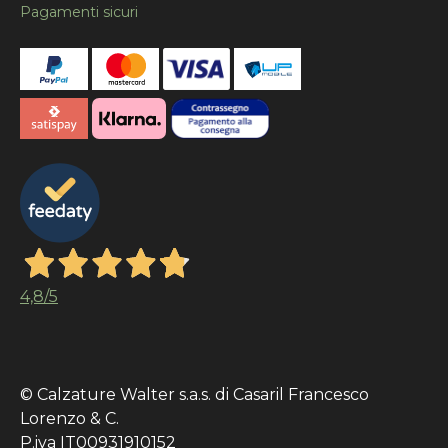
Pagamenti sicuri
4,8
/5
© Calzature Walter s.a.s. di Casaril Francesco
Lorenzo & C.
P.iva IT00931910152