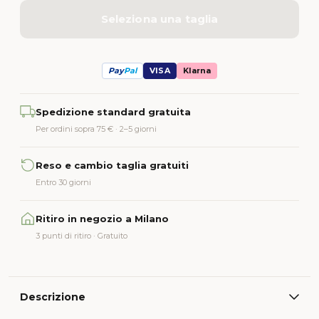
Seleziona una taglia
Pay
Pal
VISA
Klarna
Alternative:
Spedizione standard gratuita
Per ordini sopra 75 € · 2–5 giorni
Reso e cambio taglia gratuiti
Entro 30 giorni
Ritiro in negozio a Milano
3 punti di ritiro · Gratuito
Descrizione