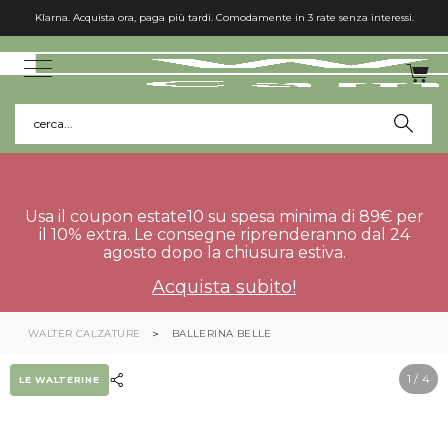
Klarna. Acquista ora, paga più tardi. Comodamente in 3 rate senza interessi.
cerca...
Usa il coupon estate10 su spesa minima di 89€ per
il 10% extra. Le consegne riprenderanno dal 24
agosto dopo la chiusura estiva.
Acquista subito!
WALTER CALZATURE
BALLERINA BELLE
1
/ 4
LE WALTERINE