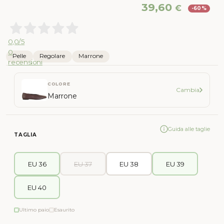
Il
Il
39,60
€
-60%
prezzo
pr
originale
att
era:
è:
0,0
/5
99,00 €.
39,
0
Pelle
Regolare
Marrone
recensioni
COLORE
Cambia
Marrone
Guida alle taglie
TAGLIA
EU 36
EU 37
EU 38
EU 39
EU 40
Ultimo paio
Esaurito