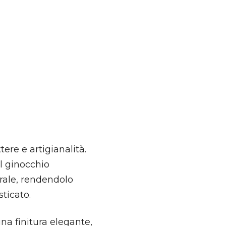
tere e artigianalità.
al ginocchio
urale, rendendolo
ticato.
na finitura elegante,