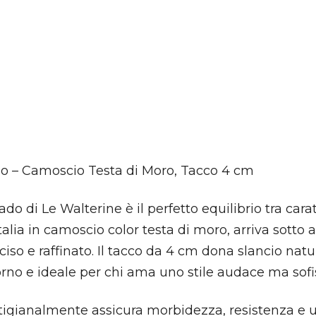
do – Camoscio Testa di Moro, Tacco 4 cm
do di Le Walterine è il perfetto equilibrio tra carat
alia in camoscio color testa di moro, arriva sotto 
iso e raffinato. Il tacco da 4 cm dona slancio nat
orno e ideale per chi ama uno stile audace ma sofis
rtigianalmente assicura morbidezza, resistenza e u