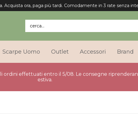
a. Acquista ora, paga più tardi. Comodamente in 3 rate senza inte
cerca...
Scarpe Uomo
Outlet
Accessori
Brand
gli ordini effettuati entro il 5/08. Le consegne riprender
estiva.