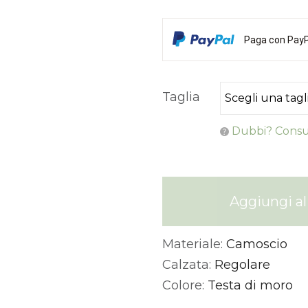
Paga con PayPa
Taglia
Dubbi? Consul
Aggiungi al 
Materiale:
Camoscio
Alternative:
Calzata:
Regolare
Colore:
Testa di moro