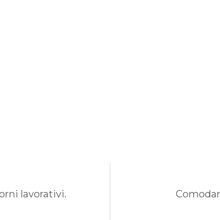
rni lavorativi.
Comodame