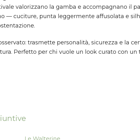
stivale valorizzano la gamba e accompagnano il pas
xano — cuciture, punta leggermente affusolata e sil
ostentazione.
sservato: trasmette personalità, sicurezza e la ce
ttura. Perfetto per chi vuole un look curato con un
iuntive
Le Walterine