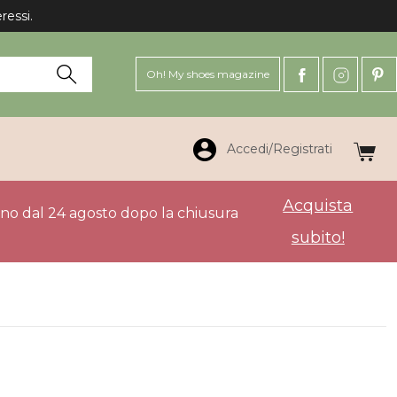
ressi.
Oh! My shoes magazine
Accedi/Registrati
Acquista
anno dal 24 agosto dopo la chiusura
subito!