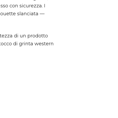
so con sicurezza. I
houette slanciata —
rtezza di un prodotto
 tocco di grinta western