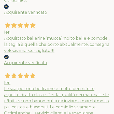
Consigliato.
Acquirente verificato
Ieri
Acquistato ballerine ‘mucca’ molto belle e comode ,
la taglia è quella che porto abitualmente, consegna
velocissima. Consigliato !!!’
Acquirente verificato
Nuovi ribassi fino al 70%
Ieri
Spedizioni garantite prima della
Le scarpe sono bellissime e molto ben rifinite,
chiusura solo per gli ordini effettuati
aspetto di alta classe. Per la qualità dei materiali e le
entro il 5/08
rifiniture non hanno nulla da inviare a marchi molto
più costosi e blasonati. Le consiglio vivamente.
Ottimi anche il servizio clienti e la spedizione