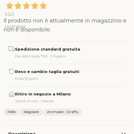
5,0
/5
Il prodotto non è attualmente in magazzino e
1
recensioni
non è disponibile.
Alternative:
Spedizione standard gratuita
Per ordini sopra 75 € · 2–5 giorni
Reso e cambio taglia gratuiti
Entro 30 giorni
Ritiro in negozio a Milano
3 punti di ritiro · Gratuito
Pelle
Regolare
Animalier, Giraffa