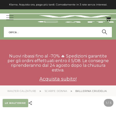
Klarna. Acquista ora, paga più tardi. Comodamente in 3 rate senza interessi.
cerca...
Nuovi ribassi fino al -70% 🔥 Spedizioni garantite
per gli ordini effettuati entro il 5/08. Le consegne
riprenderanno dal 24 agosto dopo la chiusura
estiva.
Acquista subito!
WALTER CALZATURE
SCARPE DONNA
BALLERINA CRUDELIA
1
/ 5
LE WALTERINE