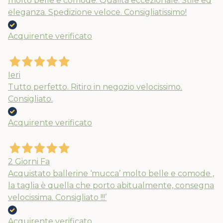
molto belle e comode. Qualità eccezionale. Stile ed
eleganza. Spedizione veloce. Consigliatissimo!
Acquirente verificato
Ieri
Tutto perfetto. Ritiro in negozio velocissimo.
Consigliato.
Acquirente verificato
Nuovi ribassi fino al 70%
Spedizioni garantite prima della
2 Giorni Fa
chiusura solo per gli ordini effettuati
Acquistato ballerine ‘mucca’ molto belle e comode ,
entro il 5/08
la taglia è quella che porto abitualmente, consegna
velocissima. Consigliato !!!’
APPROFITTANE ORA
Acquirente verificato