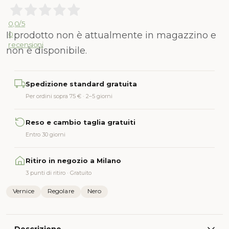
0,0
/5
Il prodotto non è attualmente in magazzino e
0
recensioni
non è disponibile.
Alternative:
Spedizione standard gratuita
Per ordini sopra 75 € · 2–5 giorni
Reso e cambio taglia gratuiti
Entro 30 giorni
Ritiro in negozio a Milano
3 punti di ritiro · Gratuito
Vernice
Regolare
Nero