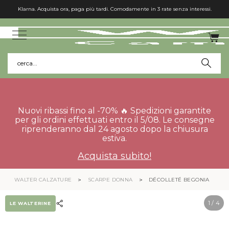
Klarna. Acquista ora, paga più tardi. Comodamente in 3 rate senza interessi.
cerca...
Nuovi ribassi fino al -70% 🔥 Spedizioni garantite
per gli ordini effettuati entro il 5/08. Le consegne
riprenderanno dal 24 agosto dopo la chiusura
estiva.
Acquista subito!
WALTER CALZATURE
SCARPE DONNA
DÉCOLLETÉ BEGONIA
1
/ 4
LE WALTERINE