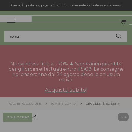
Klarna. Acquista ora, paga più tardi. Comodamente in 3 rate senza interessi.
cerca...
Nuovi ribassi fino al -70% 🔥 Spedizioni garantite
per gli ordini effettuati entro il 5/08. Le consegne
riprenderanno dal 24 agosto dopo la chiusura
estiva.
Acquista subito!
WALTER CALZATURE
SCARPE DONNA
DÉCOLLETÉ ELISETTA
1
/ 4
LE WALTERINE