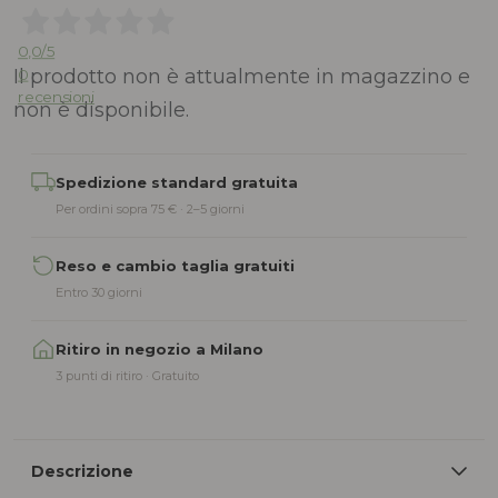
0,0
/5
Il prodotto non è attualmente in magazzino e
0
recensioni
non è disponibile.
Alternative:
Spedizione standard gratuita
Per ordini sopra 75 € · 2–5 giorni
Reso e cambio taglia gratuiti
Entro 30 giorni
Ritiro in negozio a Milano
3 punti di ritiro · Gratuito
Descrizione