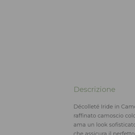
Descrizione
Décolleté Iride in Cam
raffinato camoscio col
ama un look sofisticato 
che assicura il perfetto