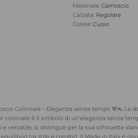
Materiale:
Camoscio
Alternative:
Calzata:
Regolare
Colore:
Cuoio
oscio Coloniale – Eleganza senza tempo 🤎👠 La déc
or coloniale è il simbolo di un’eleganza senza temp
e versatile, si distingue per la sua silhouette slanc
 equilibrio tra stile e comfort. Il Made in Italy è si