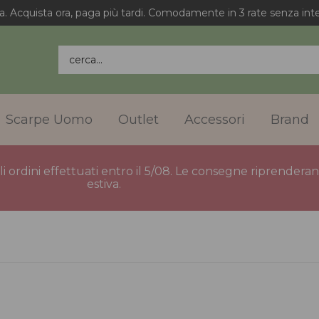
a. Acquista ora, paga più tardi. Comodamente in 3 rate senza inte
cerca...
Scarpe Uomo
Outlet
Accessori
Brand
gli ordini effettuati entro il 5/08. Le consegne riprender
estiva.