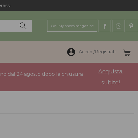
ressi.
Oh! My shoes magazine
Accedi/Registrati
Acquista
anno dal 24 agosto dopo la chiusura
subito!