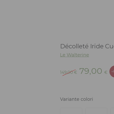
Décolleté Iride Cu
Le Walterine
Il
Il
79,00
-
149,00
€
€
prezzo
p
originale
at
era:
è:
149,00 €.
79
Variante colori