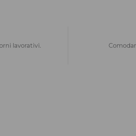
rni lavorativi.
Comodame