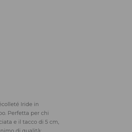
olleté Iride in
o. Perfetta per chi
iata e il tacco di 5 cm,
nonimo di qualità: