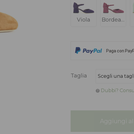
Viola
Bordeaux
Paga con PayPa
Taglia
Dubbi? Consul
Aggiungi al 