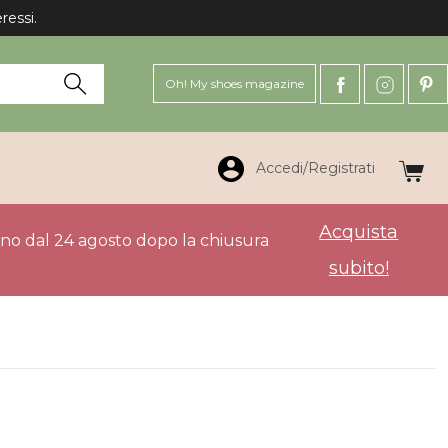
ressi.
Oh! My shoes magazine
Accedi/Registrati
Acquista
anno dal 24 agosto dopo la chiusura
subito!