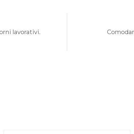
rni lavorativi.
Comodame