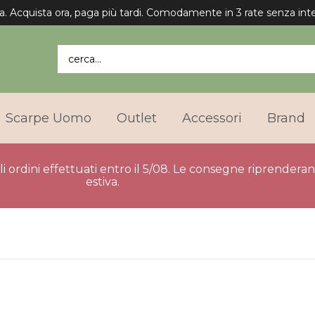
a. Acquista ora, paga più tardi. Comodamente in 3 rate senza inte
cerca...
Scarpe Uomo
Outlet
Accessori
Brand
gli ordini effettuati entro il 5/08. Le consegne riprender
estiva.