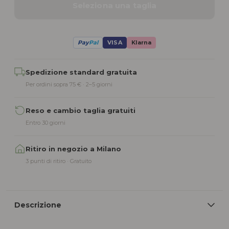
Seleziona una taglia
Pay
Pal
VISA
Klarna
Alternative:
Spedizione standard gratuita
Per ordini sopra 75 € · 2–5 giorni
Reso e cambio taglia gratuiti
Entro 30 giorni
Ritiro in negozio a Milano
3 punti di ritiro · Gratuito
Descrizione