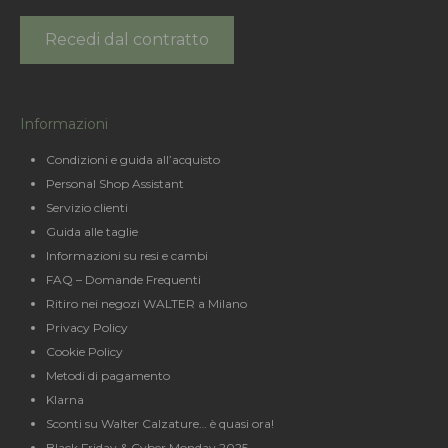
Recedi dal contratto
Informazioni
Condizioni e guida all’acquisto
Personal Shop Assistant
Servizio clienti
Guida alle taglie
Informazioni su resi e cambi
FAQ – Domande Frequenti
Ritiro nei negozi WALTER a Milano
Privacy Policy
Cookie Policy
Metodi di pagamento
Klarna
Sconti su Walter Calzature… è quasi ora!
Black Friday & Cyber Monday 2025