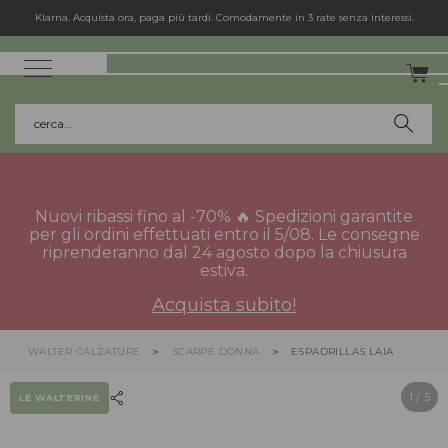
Klarna. Acquista ora, paga più tardi. Comodamente in 3 rate senza interessi.
cerca...
Nuovi ribassi fino al -70% 🔥 Spedizioni garantite
per gli ordini effettuati entro il 5/08. Le consegne
riprenderanno dal 24 agosto dopo la chiusura
estiva.
Acquista subito!
WALTER CALZATURE
SCARPE DONNA
ESPADRILLAS LAIA
1
/ 5
LE WALTERINE