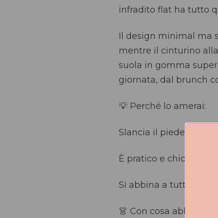
infradito flat ha tutto
Il design minimal ma so
mentre il cinturino all
suola in gomma super 
giornata, dal brunch co
💡 Perché lo amerai:
Slancia il piede con di
È pratico e chic allo s
Si abbina a tutto con 
👗 Con cosa abbinarlo