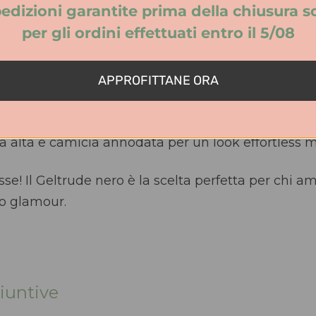
edizioni garantite prima della chiusura s
 o sabbia per un’eleganza rilassata da vacanza
per gli ordini effettuati entro il 5/08
p in seta nera per un look urban sofisticato
APPROFITTANE ORA
ori per una serata romantica
a alta e camicia annodata per un look effortless 
asse! Il Geltrude nero è la scelta perfetta per chi 
co glamour.
iuntive