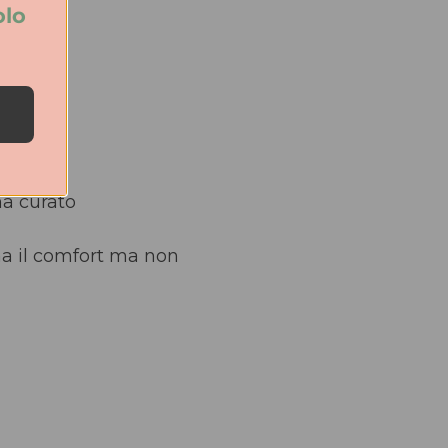
olo
ma curato
ama il comfort ma non