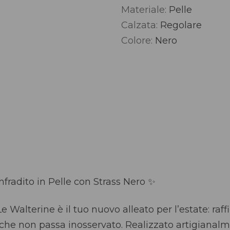
Materiale:
Pelle
Alternative:
Calzata:
Regolare
Colore:
Nero
nfradito in Pelle con Strass Nero ✨
e Walterine è il tuo nuovo alleato per l’estate: raf
 che non passa inosservato. Realizzato artigianalme