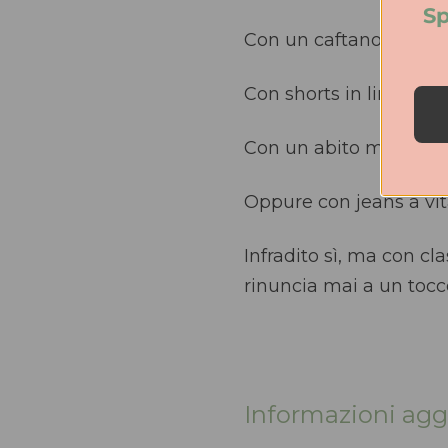
Sp
Con un caftano bianco
Con shorts in lino e to
Con un abito midi a fi
Oppure con jeans a vit
Infradito sì, ma con cl
rinuncia mai a un toc
Informazioni agg