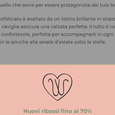
 quello che serve per essere protagonista dei tuoi lo
fisticato è esaltato da un listino brillante in stras
a caviglia assicura una calzata perfetta. Il tutto è
confortevole, perfetta per accompagnarti in ogn
n le amiche alle serate d’estate sotto le stelle.
screzione
tesso tempo
una facilità sorprendente
Nuovi ribassi fino al 70%
?