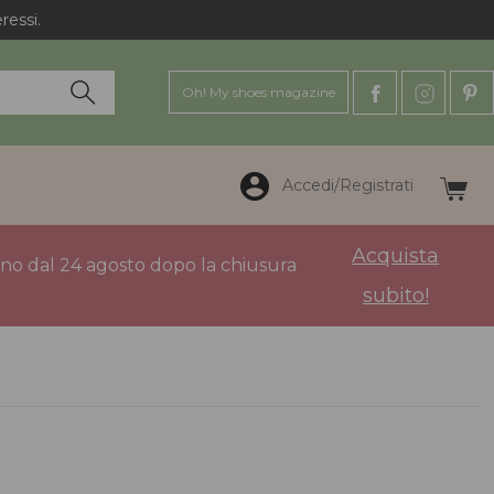
ressi.
Oh! My shoes magazine
Accedi/Registrati
Acquista
anno dal 24 agosto dopo la chiusura
subito!