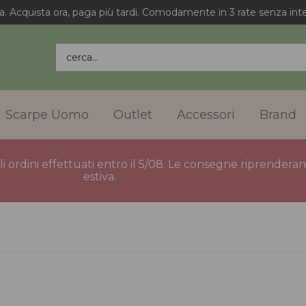
a. Acquista ora, paga più tardi. Comodamente in 3 rate senza inte
cerca...
Scarpe Uomo
Outlet
Accessori
Brand
gli ordini effettuati entro il 5/08. Le consegne riprender
estiva.