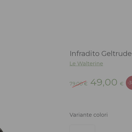
Infradito Geltrud
Le Walterine
Il
Il
49,00
-
79,00
€
€
prezzo
pr
originale
at
era:
è:
79,00 €.
49
Variante colori