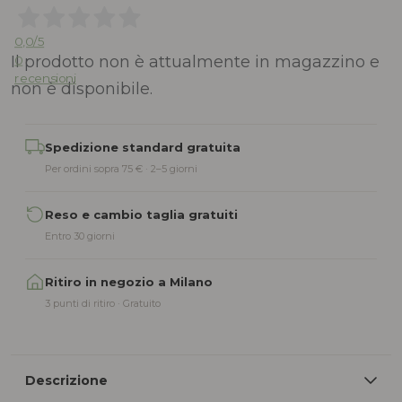
0,0
/5
Il prodotto non è attualmente in magazzino e
0
recensioni
non è disponibile.
Alternative:
Spedizione standard gratuita
Per ordini sopra 75 € · 2–5 giorni
Reso e cambio taglia gratuiti
Entro 30 giorni
Ritiro in negozio a Milano
3 punti di ritiro · Gratuito
Descrizione