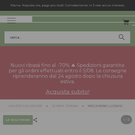
cerca...
Nuovi ribassi fino al -70% 🔥 Spedizioni garantite
per gli ordini effettuati entro il 5/08. Le consegne
riprenderanno dal 24 agosto dopo la chiusura
estiva.
Acquista subito!
WALTER CALZATURE
SCARPE DONNA
MOCASSINO LUDWIG
1
/ 6
LE WALTERINE