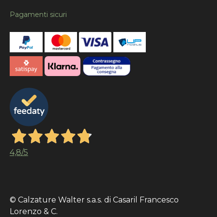
Pagamenti sicuri
4,8
/5
© Calzature Walter s.a.s. di Casaril Francesco
Lorenzo & C.