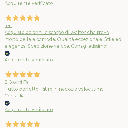
Acquirente verificato
Nuovi ribassi fino al 70%
Spedizioni garantite prima della
chiusura solo per gli ordini effettuati
Ieri
entro il 5/08
Acquisto da anni le scarpe di Walter che trovo
molto belle e comode. Qualità eccezionale. Stile ed
eleganza. Spedizione veloce. Consigliatissimo!
APPROFITTANE ORA
Acquirente verificato
2 Giorni Fa
Tutto perfetto. Ritiro in negozio velocissimo.
Consigliato.
Acquirente verificato