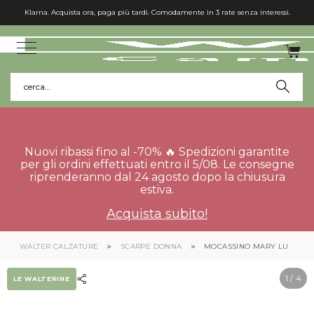
Klarna. Acquista ora, paga più tardi. Comodamente in 3 rate senza interessi.
cerca...
Nuovi ribassi fino al -70% 🔥 Spedizioni garantite
per gli ordini effettuati entro il 5/08. Le consegne
riprenderanno dal 24 agosto dopo la chiusura
estiva.
Acquista subito!
WALTER CALZATURE
SCARPE DONNA
MOCASSINO MARY LU
1
/ 4
LE WALTERINE