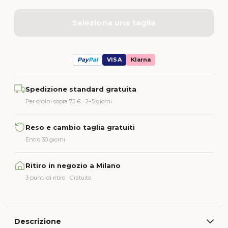
Seleziona una taglia
Pay
Pal
VISA
Klarna
Alternative:
Spedizione standard gratuita
Per ordini sopra 75 € · 2–5 giorni
Reso e cambio taglia gratuiti
Entro 30 giorni
Ritiro in negozio a Milano
3 punti di ritiro · Gratuito
Descrizione