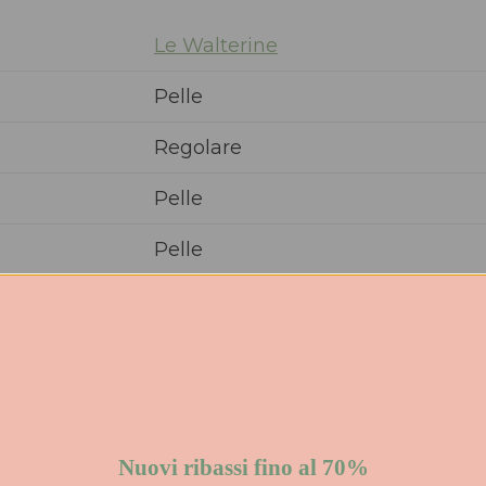
Le Walterine
Pelle
Regolare
Pelle
Pelle
Gomma
Mocassino
Donna
PE
Nuovi ribassi fino al 70%