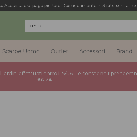
a. Acquista ora, paga più tardi. Comodamente in 3 rate senza inte
cerca...
Scarpe Uomo
Outlet
Accessori
Brand
gli ordini effettuati entro il 5/08. Le consegne riprender
estiva.