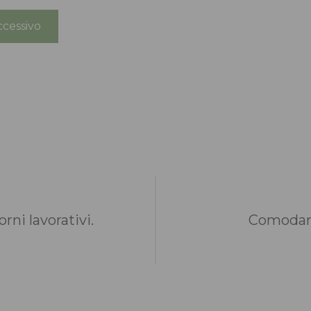
cessivo
rni lavorativi.
Comodame