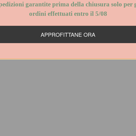
pedizioni garantite prima della chiusura solo per g
1 cm
ordini effettuati entro il 5/08
APPROFITTANE ORA