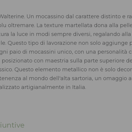
lterine. Un mocassino dal carattere distinto e raf
blu oltremare. La texture martellata dona alla pell
tura la luce in modi sempre diversi, regalando al
tile. Questo tipo di lavorazione non solo aggiunge 
ni paio di mocassini unico, con una personalità che
, posizionato con maestria sulla parte superiore d
sico. Questo elemento metallico non è solo decora
rtenenza al mondo dell'alta sartoria, un omaggio al
alizzato artigianalmente in Italia.
iuntive