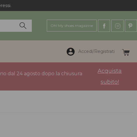
ressi.
Oh! My shoes magazine
Accedi/Registrati
Acquista
anno dal 24 agosto dopo la chiusura
subito!