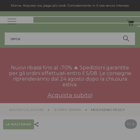
Klarna. Acquista ora, paga più tardi. Comodamente in 3 rate senza interessi.
cerca...
Nuovi ribassi fino al -70% 🔥 Spedizioni garantite
per gli ordini effettuati entro il 5/08. Le consegne
riprenderanno dal 24 agosto dopo la chiusura
estiva.
Acquista subito!
WALTER CALZATURE
SCARPE DONNA
MOCASSINO PEGGY
1
/ 4
LE WALTERINE