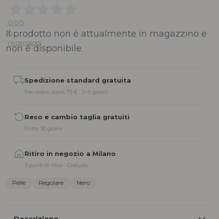
0,0
/5
Il prodotto non è attualmente in magazzino e
0
recensioni
non è disponibile.
Alternative:
Spedizione standard gratuita
Per ordini sopra 75 € · 2–5 giorni
Reso e cambio taglia gratuiti
Entro 30 giorni
Ritiro in negozio a Milano
3 punti di ritiro · Gratuito
Pelle
Regolare
Nero