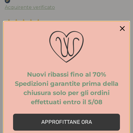
Acquirente verificato
Ieri
Acquisto da anni le scarpe di Walter che trovo
molto belle e comode. Qualità eccezionale. Stile ed
eleganza. Spedizione veloce. Consigliatissimo!
Acquirente verificato
Nuovi ribassi fino al 70%
Spedizioni garantite prima della
2 Giorni Fa
chiusura solo per gli ordini
Tutto perfetto. Ritiro in negozio velocissimo.
effettuati entro il 5/08
Consigliato.
Acquirente verificato
APPROFITTANE ORA