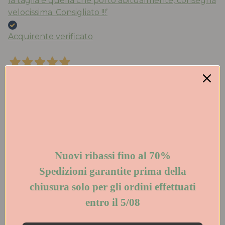
la taglia è quella che porto abitualmente, consegna
velocissima. Consigliato !!!’
Acquirente verificato
Oggi
Le scarpe sono bellissime e molto ben rifinite,
aspetto di alta classe. Per la qualità dei materiali e le
rifiniture non hanno nulla da inviare a marchi molto
più costosi e blasonati. Le consiglio vivamente.
Ottimi anche il servizio clienti e la spedizione
Nuovi ribassi fino al 70%
Acquirente verificato
Spedizioni garantite prima della
chiusura solo per gli ordini effettuati
Oggi
entro il 5/08
Soddisfatta delle scarpe (molto carine) e della
consegna velocissima