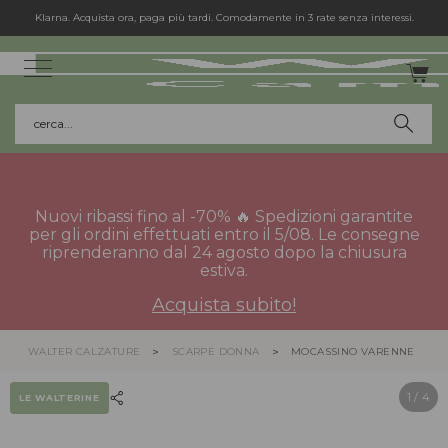
Klarna. Acquista ora, paga più tardi. Comodamente in 3 rate senza interessi.
cerca...
Nuovi ribassi fino al -70% 🔥 Spedizioni garantite
per gli ordini effettuati entro il 5/08. Le consegne
riprenderanno dal 24 agosto dopo la chiusura
estiva.
Acquista subito!
WALTER CALZATURE
SCARPE DONNA
MOCASSINO VARENNE
1
/ 4
LE WALTERINE