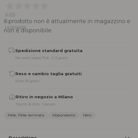
0,0
/5
Il prodotto non è attualmente in magazzino e
0
recensioni
non è disponibile.
Alternative:
Spedizione standard gratuita
Per ordini sopra 75 € · 2–5 giorni
Reso e cambio taglia gratuiti
Entro 30 giorni
Ritiro in negozio a Milano
3 punti di ritiro · Gratuito
Pelle, Pelle laminata
Abbondante
Nero