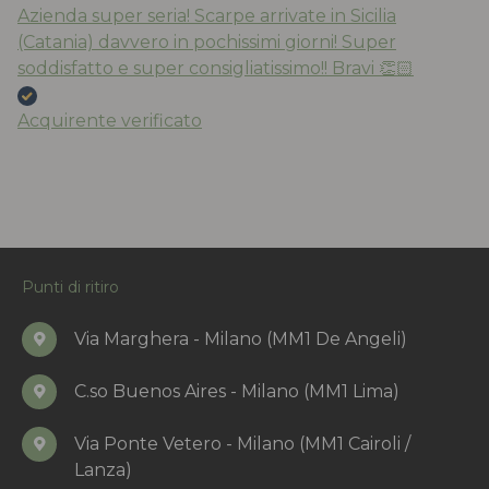
Azienda super seria! Scarpe arrivate in Sicilia
(Catania) davvero in pochissimi giorni! Super
soddisfatto e super consigliatissimo!! Bravi 👏🏻
Acquirente verificato
Punti di ritiro
Via Marghera - Milano (MM1 De Angeli)
C.so Buenos Aires - Milano (MM1 Lima)
Via Ponte Vetero - Milano (MM1 Cairoli /
Lanza)