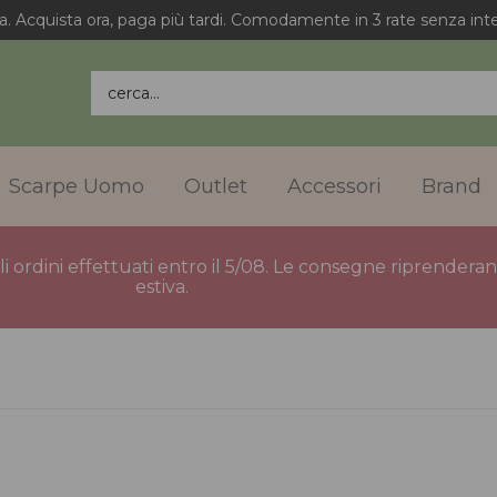
a. Acquista ora, paga più tardi. Comodamente in 3 rate senza inte
cerca...
Scarpe Uomo
Outlet
Accessori
Brand
gli ordini effettuati entro il 5/08. Le consegne riprender
estiva.