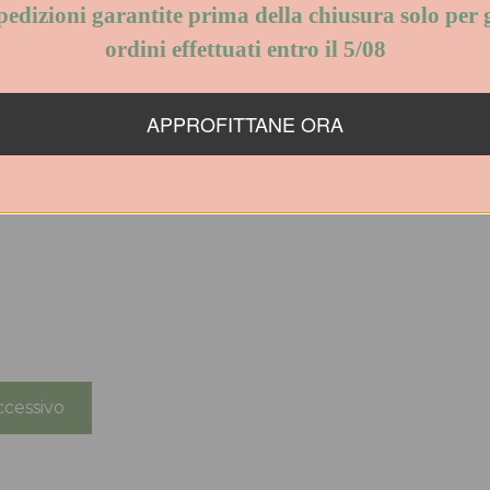
edizioni garantite prima della chiusura s
per gli ordini effettuati entro il 5/08
APPROFITTANE ORA
cessivo