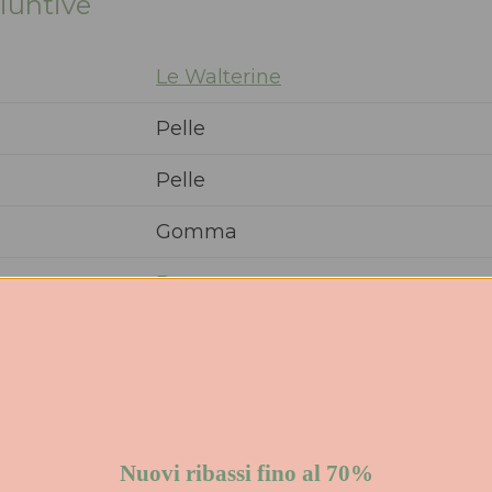
iuntive
Le Walterine
Pelle
Pelle
Gomma
Donna
PE
5 cm
Nuovi ribassi fino al 70%