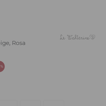
ige, Rosa
0%
ezzo
uale
20 €.