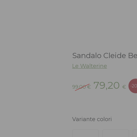
Sandalo Cleide Be
Le Walterine
Il
Il
79,20
-2
99,00
€
€
prezzo
pr
originale
att
era:
è:
99,00 €.
79,
Variante colori