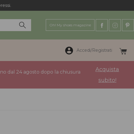
ressi.
Oh! My shoes magazine
Accedi/Registrati
Acquista
anno dal 24 agosto dopo la chiusura
subito!