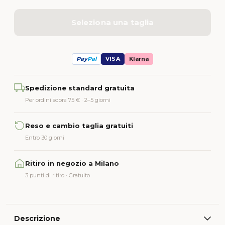
Seleziona una taglia
Pay
Pal
VISA
Klarna
Alternative:
Spedizione standard gratuita
Per ordini sopra 75 € · 2–5 giorni
Reso e cambio taglia gratuiti
Entro 30 giorni
Ritiro in negozio a Milano
3 punti di ritiro · Gratuito
Descrizione