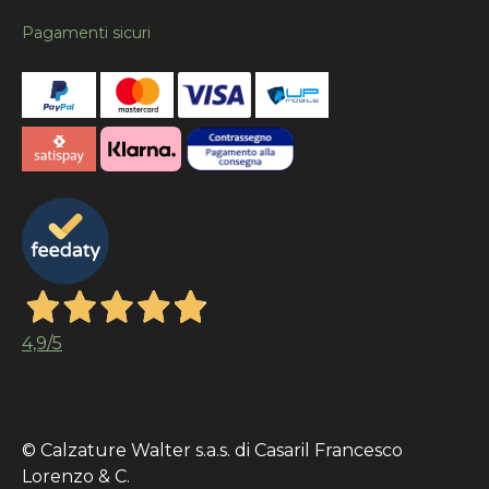
Pagamenti sicuri
4,9
/5
© Calzature Walter s.a.s. di Casaril Francesco
Lorenzo & C.