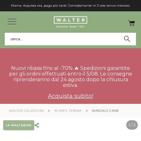
Klarna. Acquista ora, paga più tardi. Comodamente in 3 rate senza interessi.
cerca...
Nuovi ribassi fino al -70% 🔥 Spedizioni garantite
per gli ordini effettuati entro il 5/08. Le consegne
riprenderanno dal 24 agosto dopo la chiusura
estiva.
Acquista subito!
WALTER CALZATURE
SCARPE DONNA
SANDALO CRAB
1
/ 5
LE WALTERINE