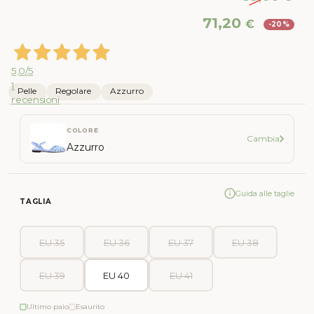
Il
Il
71,20
€
-20%
prezzo
pr
originale
att
era:
è:
5,0
/5
89,00 €.
71,
1
Pelle
Regolare
Azzurro
recensioni
COLORE
Cambia
Azzurro
Guida alle taglie
TAGLIA
EU 35
EU 36
EU 37
EU 38
EU 39
EU 40
EU 41
Ultimo paio
Esaurito