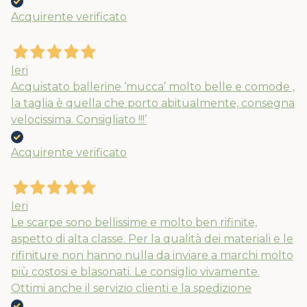
Acquirente verificato
Ieri
Acquistato ballerine ‘mucca’ molto belle e comode ,
la taglia è quella che porto abitualmente, consegna
velocissima. Consigliato !!!’
Acquirente verificato
Nuovi ribassi fino al 70%
Ieri
Spedizioni garantite prima della
Le scarpe sono bellissime e molto ben rifinite,
chiusura solo per gli ordini effettuati
aspetto di alta classe. Per la qualità dei materiali e le
rifiniture non hanno nulla da inviare a marchi molto
entro il 5/08
più costosi e blasonati. Le consiglio vivamente.
Ottimi anche il servizio clienti e la spedizione
APPROFITTANE ORA