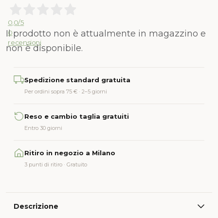
0,0
/5
Il prodotto non è attualmente in magazzino e
0
recensioni
non è disponibile.
Alternative:
Spedizione standard gratuita
Per ordini sopra 75 € · 2–5 giorni
Reso e cambio taglia gratuiti
Entro 30 giorni
Ritiro in negozio a Milano
3 punti di ritiro · Gratuito
Descrizione