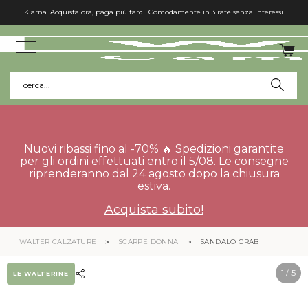
Klarna. Acquista ora, paga più tardi. Comodamente in 3 rate senza interessi.
cerca...
Nuovi ribassi fino al -70% 🔥 Spedizioni garantite
per gli ordini effettuati entro il 5/08. Le consegne
riprenderanno dal 24 agosto dopo la chiusura
estiva.
Acquista subito!
WALTER CALZATURE
SCARPE DONNA
SANDALO CRAB
1
/ 5
LE WALTERINE