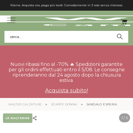
Klarna. Acquista ora, paga più tardi. Comodamente in 3 rate senza interessi.
cerca...
Nuovi ribassi fino al -70% 🔥 Spedizioni garantite
per gli ordini effettuati entro il 5/08. Le consegne
riprenderanno dal 24 agosto dopo la chiusura
estiva.
Acquista subito!
WALTER CALZATURE
SCARPE DONNA
SANDALO ESPERIA
1
/ 5
LE WALTERINE