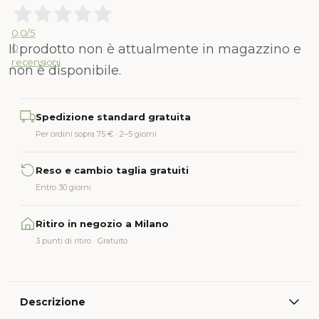
0,0
/5
Il prodotto non è attualmente in magazzino e
0
recensioni
non è disponibile.
Alternative:
Spedizione standard gratuita
Per ordini sopra 75 € · 2–5 giorni
Reso e cambio taglia gratuiti
Entro 30 giorni
Ritiro in negozio a Milano
3 punti di ritiro · Gratuito
Descrizione