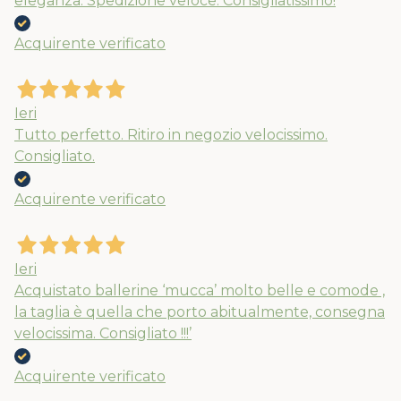
eleganza. Spedizione veloce. Consigliatissimo!
Acquirente verificato
Ieri
Tutto perfetto. Ritiro in negozio velocissimo.
Consigliato.
Acquirente verificato
Nuovi ribassi fino al 70%
Spedizioni garantite prima della
Ieri
chiusura solo per gli ordini effettuati
Acquistato ballerine ‘mucca’ molto belle e comode ,
la taglia è quella che porto abitualmente, consegna
entro il 5/08
velocissima. Consigliato !!!’
APPROFITTANE ORA
Acquirente verificato