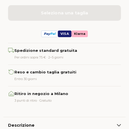
Seleziona una taglia
Pay
Pal
VISA
Klarna
Alternative:
Spedizione standard gratuita
Per ordini sopra 75 € · 2–5 giorni
Reso e cambio taglia gratuiti
Entro 30 giorni
Ritiro in negozio a Milano
3 punti di ritiro · Gratuito
Descrizione