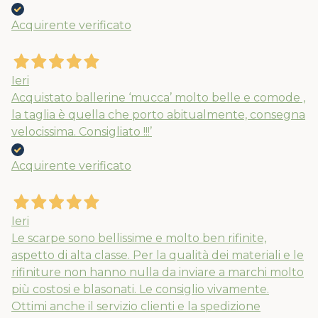
Acquirente verificato
Nuovi ribassi fino al 70%
Spedizioni garantite prima della
Ieri
chiusura solo per gli ordini effettuati
Acquistato ballerine ‘mucca’ molto belle e comode ,
entro il 5/08
la taglia è quella che porto abitualmente, consegna
velocissima. Consigliato !!!’
APPROFITTANE ORA
Acquirente verificato
Ieri
Le scarpe sono bellissime e molto ben rifinite,
aspetto di alta classe. Per la qualità dei materiali e le
rifiniture non hanno nulla da inviare a marchi molto
più costosi e blasonati. Le consiglio vivamente.
Ottimi anche il servizio clienti e la spedizione