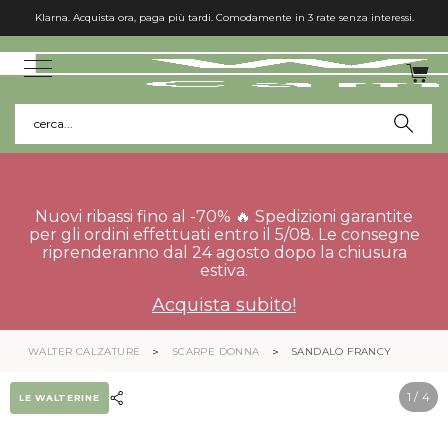
Klarna. Acquista ora, paga più tardi. Comodamente in 3 rate senza interessi.
cerca...
Nuovi ribassi fino al -70% 🔥 Spedizioni garantite
per gli ordini effettuati entro il 5/08. Le consegne
riprenderanno dal 24 agosto dopo la chiusura
estiva.
Acquista subito!
WALTER CALZATURE
SCARPE DONNA
SANDALO FRANCY
1
/ 4
LE WALTERINE