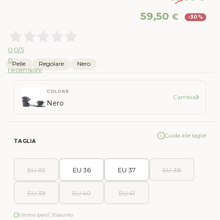
Il
Il
59,50
€
-30%
prezzo
pr
originale
att
era:
è:
0,0
/5
85,00 €.
59,
0
Pelle
Regolare
Nero
recensioni
COLORE
Cambia
Nero
Guida alle taglie
TAGLIA
EU 35
EU 36
EU 37
EU 38
EU 39
EU 40
EU 41
Ultimo paio
Esaurito