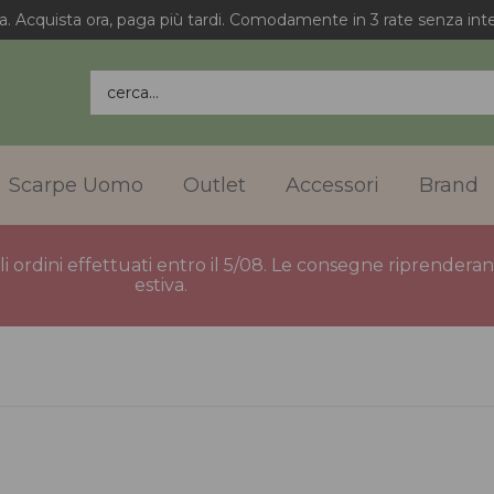
a. Acquista ora, paga più tardi. Comodamente in 3 rate senza inte
cerca...
Scarpe Uomo
Outlet
Accessori
Brand
gli ordini effettuati entro il 5/08. Le consegne riprender
estiva.