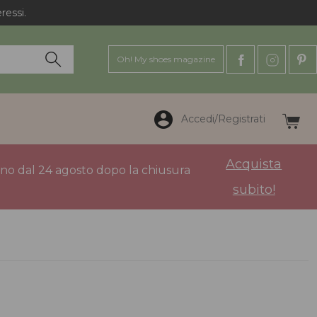
ressi.
Oh! My shoes magazine
Accedi/Registrati
Acquista
anno dal 24 agosto dopo la chiusura
subito!