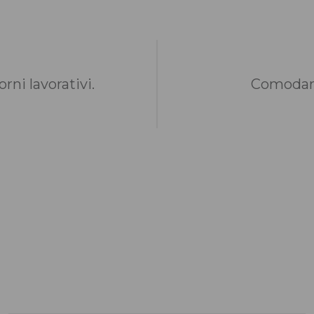
rni lavorativi.
Comodame