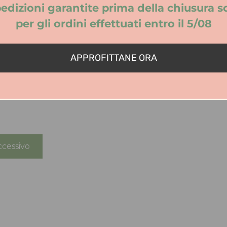
edizioni garantite prima della chiusura s
per gli ordini effettuati entro il 5/08
APPROFITTANE ORA
cessivo