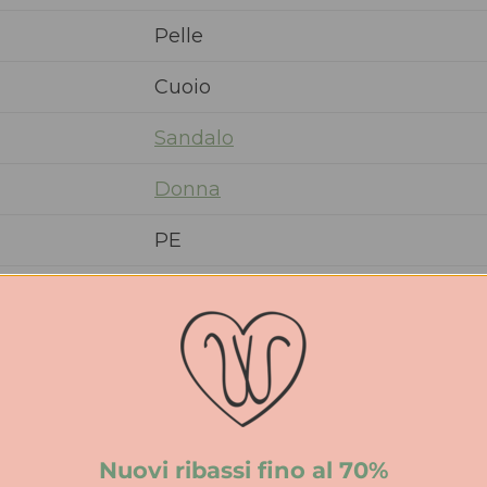
Pelle
Cuoio
Sandalo
Donna
PE
3 cm
Nuovi ribassi fino al 70%