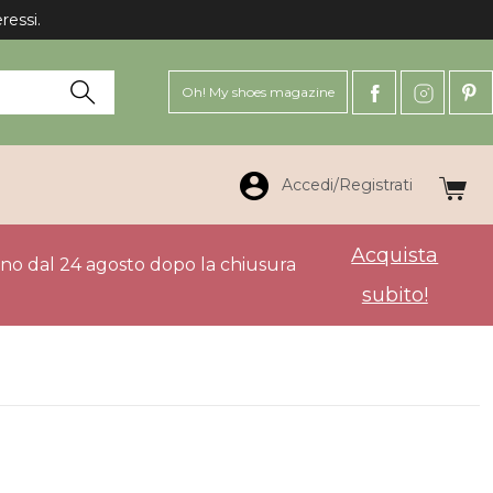
Oh! My shoes magazine
Accedi/Registrati
Acquista
anno dal 24 agosto dopo la chiusura
subito!