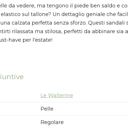
elle da vedere, ma tengono il piede ben saldo e
elastico sul tallone? Un dettaglio geniale che facili
una calzata perfetta senza sforzo. Questi sandali s
tirti rilassata ma stilosa, perfetti da abbinare sia 
st-have per l'estate!
iuntive
Le Walterine
Pelle
Regolare
Nuovi ribassi fino al 70%