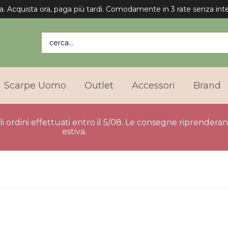
cerca...
Scarpe Uomo
Outlet
Accessori
Brand
gli ordini effettuati entro il 5/08. Le consegne riprender
estiva.