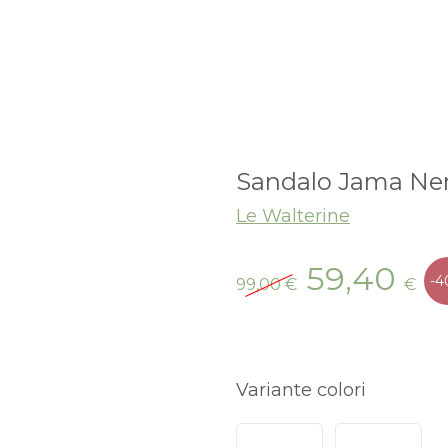
Sandalo Jama Ne
Le Walterine
Il
Il
59,40
-4
99,00
€
€
prezzo
pr
originale
at
era:
è:
99,00 €.
59
Variante colori