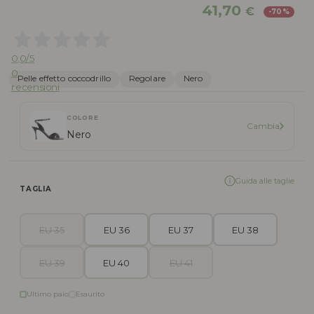
Il
Il
41,70
€
-70%
prezzo
pr
originale
att
era:
è:
0,0
/5
139,00 €.
41,
0
Pelle effetto coccodrillo
Regolare
Nero
recensioni
COLORE
Cambia
Nero
Guida alle taglie
TAGLIA
EU 35
EU 36
EU 37
EU 38
EU 39
EU 40
EU 41
Ultimo paio
Esaurito