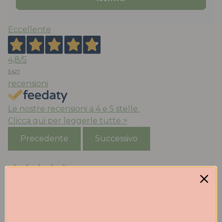
Eccellente
4,8
/5
3.427
recensioni
Le nostre recensioni a 4 e 5 stelle.
Clicca qui per leggerle tutte >
Precedente
Successivo
Ieri
Negozio con una vasta scelta di scarpe
Acquirente verificato