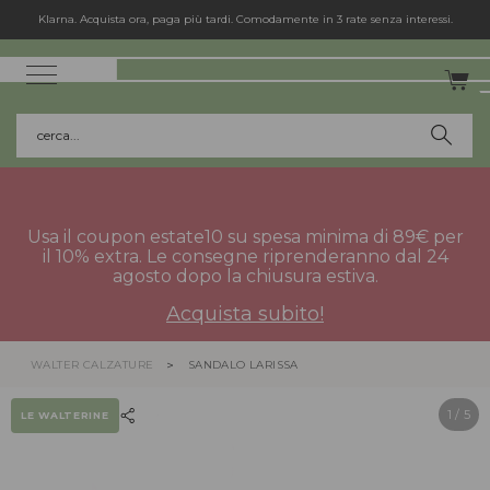
Klarna. Acquista ora, paga più tardi. Comodamente in 3 rate senza interessi.
cerca...
Usa il coupon estate10 su spesa minima di 89€ per
il 10% extra. Le consegne riprenderanno dal 24
agosto dopo la chiusura estiva.
Acquista subito!
WALTER CALZATURE
SANDALO LARISSA
1
/ 5
LE WALTERINE