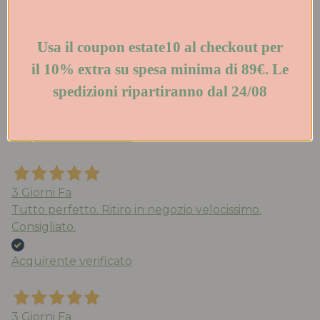
Usa il coupon estate10 al
2 Giorni Fa
checkout per il 10% extra su
Acquisto da anni le scarpe di Walter che trovo
spesa minima di 89€. Le
molto belle e comode. Qualità eccezionale. Stile ed
spedizioni ripartiranno dal 24/08
eleganza. Spedizione veloce. Consigliatissimo!
Acquirente verificato
3 Giorni Fa
Tutto perfetto. Ritiro in negozio velocissimo.
Consigliato.
Acquirente verificato
3 Giorni Fa