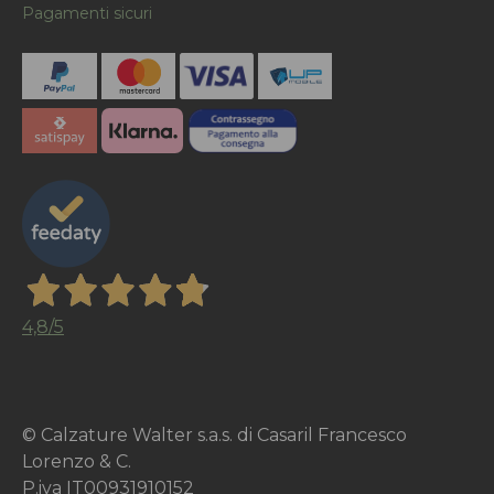
Pagamenti sicuri
4,8
/5
© Calzature Walter s.a.s. di Casaril Francesco
Lorenzo & C.
P.iva IT00931910152