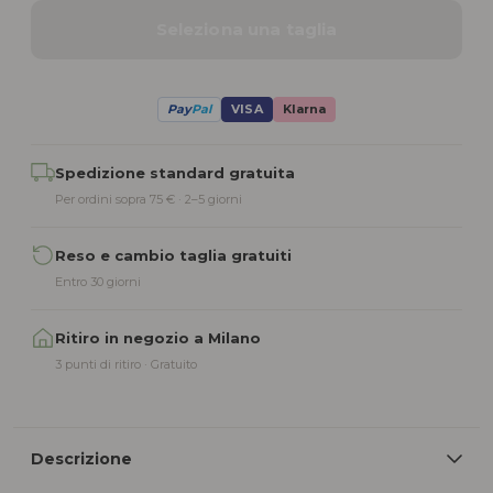
Seleziona una taglia
Pay
Pal
VISA
Klarna
Alternative:
Spedizione standard gratuita
Per ordini sopra 75 € · 2–5 giorni
Reso e cambio taglia gratuiti
Entro 30 giorni
Ritiro in negozio a Milano
3 punti di ritiro · Gratuito
Descrizione