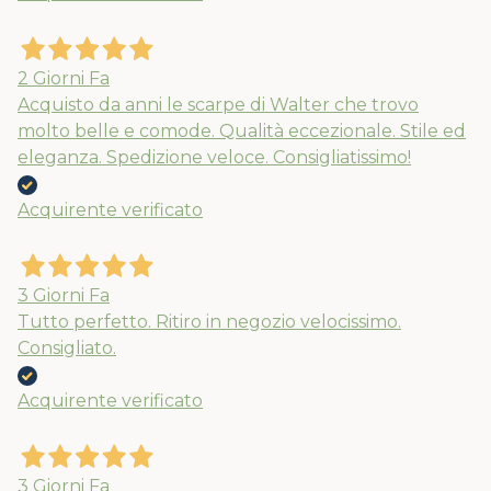
Usa il coupon estate10 al checkout per
2 Giorni Fa
il 10% extra su spesa minima di 89€. Le
Acquisto da anni le scarpe di Walter che trovo
molto belle e comode. Qualità eccezionale. Stile ed
spedizioni ripartiranno dal 24/08
eleganza. Spedizione veloce. Consigliatissimo!
Acquirente verificato
3 Giorni Fa
Tutto perfetto. Ritiro in negozio velocissimo.
Consigliato.
Acquirente verificato
3 Giorni Fa