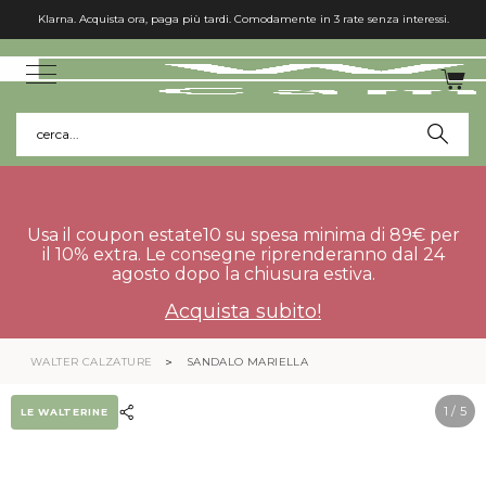
Klarna. Acquista ora, paga più tardi. Comodamente in 3 rate senza interessi.
cerca...
Usa il coupon estate10 su spesa minima di 89€ per
il 10% extra. Le consegne riprenderanno dal 24
agosto dopo la chiusura estiva.
Acquista subito!
WALTER CALZATURE
SANDALO MARIELLA
1
/ 5
LE WALTERINE