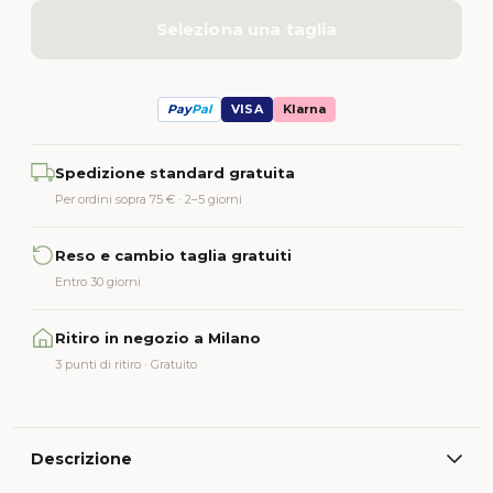
Seleziona una taglia
Pay
Pal
VISA
Klarna
Alternative:
Spedizione standard gratuita
Per ordini sopra 75 € · 2–5 giorni
Reso e cambio taglia gratuiti
Entro 30 giorni
Ritiro in negozio a Milano
3 punti di ritiro · Gratuito
Descrizione