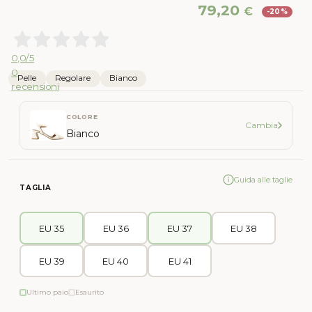
Il
Il
79,20
€
-20%
prezzo
pr
originale
att
era:
è:
0,0
/5
99,00 €.
79,
0
Pelle
Regolare
Bianco
recensioni
COLORE
Cambia
Bianco
Guida alle taglie
TAGLIA
EU 35
EU 36
EU 37
EU 38
EU 39
EU 40
EU 41
Ultimo paio
Esaurito