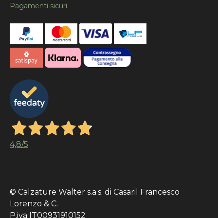
Pagamenti sicuri
4,8
/5
© Calzature Walter s.a.s. di Casaril Francesco
Lorenzo & C.
P.iva IT00931910152