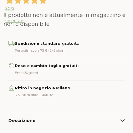
5,0
/5
Il prodotto non è attualmente in magazzino e
1
recensioni
non è disponibile.
Alternative:
Spedizione standard gratuita
Per ordini sopra 75 € · 2–5 giorni
Reso e cambio taglia gratuiti
Entro 30 giorni
Ritiro in negozio a Milano
3 punti di ritiro · Gratuito
Descrizione