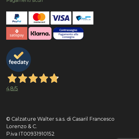
Pagamenti sicuri
4,8
/5
© Calzature Walter s.a.s. di Casaril Francesco
Lorenzo & C.
P.iva IT00931910152