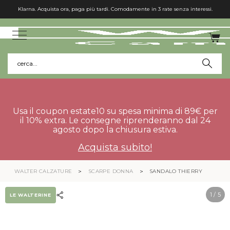
Klarna. Acquista ora, paga più tardi. Comodamente in 3 rate senza interessi.
cerca...
Usa il coupon estate10 su spesa minima di 89€ per
il 10% extra. Le consegne riprenderanno dal 24
agosto dopo la chiusura estiva.
Acquista subito!
WALTER CALZATURE
SCARPE DONNA
SANDALO THIERRY
1
/ 5
LE WALTERINE