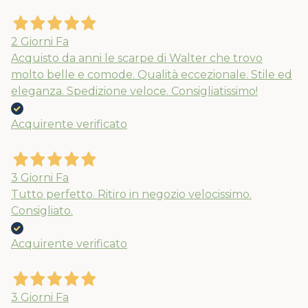
2 Giorni Fa
Acquisto da anni le scarpe di Walter che trovo
molto belle e comode. Qualità eccezionale. Stile ed
eleganza. Spedizione veloce. Consigliatissimo!
Acquirente verificato
3 Giorni Fa
Usa il coupon estate10 al checkout per
Tutto perfetto. Ritiro in negozio velocissimo.
Consigliato.
il 10% extra su spesa minima di 89€. Le
spedizioni ripartiranno dal 24/08
Acquirente verificato
3 Giorni Fa