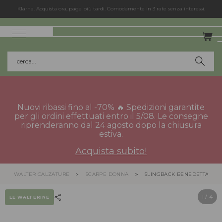
Klarna. Acquista ora, paga più tardi. Comodamente in 3 rate senza interessi.
cerca...
Nuovi ribassi fino al -70% 🔥 Spedizioni garantite
per gli ordini effettuati entro il 5/08. Le consegne
riprenderanno dal 24 agosto dopo la chiusura
estiva.
Acquista subito!
WALTER CALZATURE
SCARPE DONNA
SLINGBACK BENEDETTA
1
/ 4
LE WALTERINE