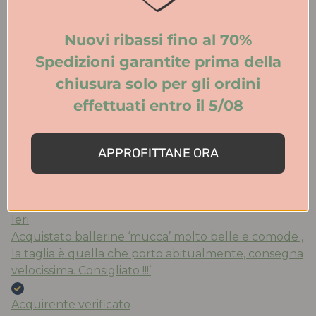
eleganza. Spedizione veloce. Consigliatissimo!
Nuovi ribassi fino al 70%
Acquirente verificato
Spedizioni garantite prima della
chiusura solo per gli ordini
Ieri
effettuati entro il 5/08
Tutto perfetto. Ritiro in negozio velocissimo.
Consigliato.
APPROFITTANE ORA
Acquirente verificato
Ieri
Acquistato ballerine ‘mucca’ molto belle e comode ,
la taglia è quella che porto abitualmente, consegna
velocissima. Consigliato !!!’
Acquirente verificato