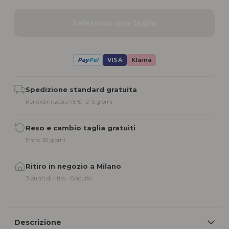
Seleziona una taglia
Pay
Pal
VISA
Klarna
Alternative:
Spedizione standard gratuita
Per ordini sopra 75 € · 2–5 giorni
Reso e cambio taglia gratuiti
Entro 30 giorni
Ritiro in negozio a Milano
3 punti di ritiro · Gratuito
Descrizione