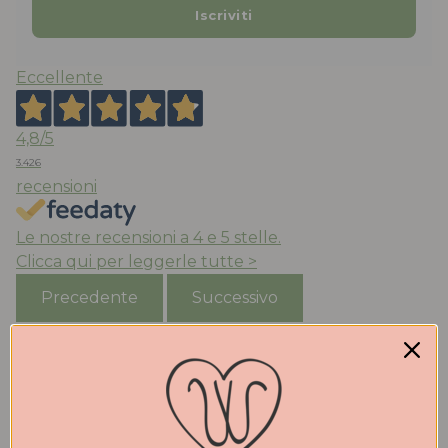
Eccellente
4,8
/5
3.426
recensioni
Le nostre recensioni a 4 e 5 stelle.
Clicca qui per leggerle tutte >
Precedente
Successivo
Oggi
Acquisto da anni le scarpe di Walter che trovo
molto belle e comode. Qualità eccezionale. Stile ed