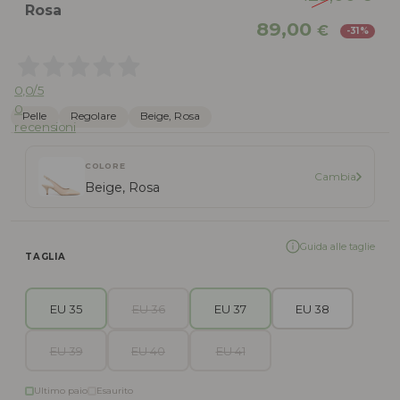
Rosa
Il
Il
89,00
€
-31%
prezzo
pr
originale
att
era:
è:
0,0
/5
129,00 €.
89,
0
Pelle
Regolare
Beige, Rosa
recensioni
COLORE
Cambia
Beige, Rosa
Guida alle taglie
TAGLIA
EU 35
EU 36
EU 37
EU 38
EU 39
EU 40
EU 41
Ultimo paio
Esaurito