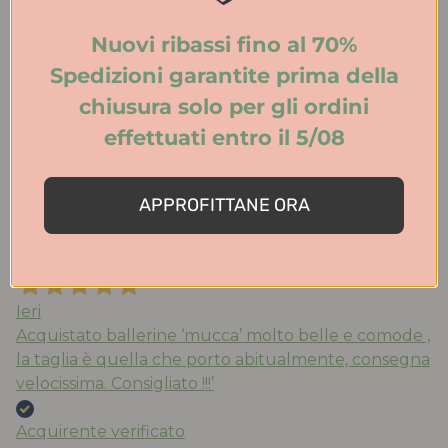
eleganza. Spedizione veloce. Consigliatissimo!
Nuovi ribassi fino al 70%
Acquirente verificato
Spedizioni garantite prima della
chiusura solo per gli ordini
effettuati entro il 5/08
Ieri
Tutto perfetto. Ritiro in negozio velocissimo.
Consigliato.
APPROFITTANE ORA
Acquirente verificato
Ieri
Acquistato ballerine ‘mucca’ molto belle e comode ,
la taglia è quella che porto abitualmente, consegna
velocissima. Consigliato !!!’
Acquirente verificato