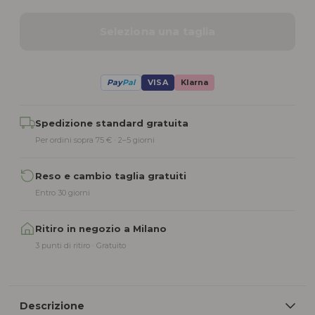
Seleziona una taglia
Pay
Pal
VISA
Klarna
Alternative:
Spedizione standard gratuita
Per ordini sopra 75 € · 2–5 giorni
Reso e cambio taglia gratuiti
Entro 30 giorni
Ritiro in negozio a Milano
3 punti di ritiro · Gratuito
Descrizione