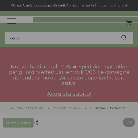
Klarna. Acquista ora, paga più tardi. Comodamente in 3 rate senza interessi.
cerca...
Nuovi ribassi fino al -70% 🔥 Spedizioni garantite
per gli ordini effettuati entro il 5/08. Le consegne
riprenderanno dal 24 agosto dopo la chiusura
estiva.
Acquista subito!
WALTER CALZATURE
SCARPE DONNA
SLINGBACK DOROTHY
1
/ 4
LE WALTERINE