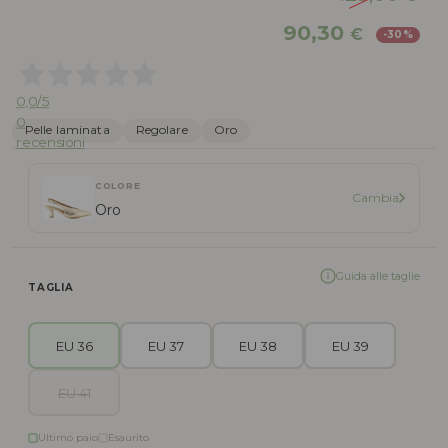
Il
Il
90,30
€
-30%
prezzo
pr
originale
att
era:
è:
0,0
/5
129,00 €.
90,
0
Pelle laminata
Regolare
Oro
recensioni
COLORE
Cambia
Oro
Guida alle taglie
TAGLIA
EU 36
EU 37
EU 38
EU 39
EU 41
Ultimo paio
Esaurito