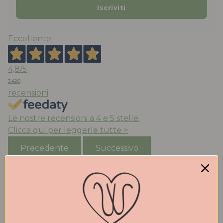
Eccellente
4,8
/5
3.426
recensioni
Le nostre recensioni a 4 e 5 stelle.
Clicca qui per leggerle tutte >
Precedente
Successivo
Oggi
Acquisto da anni le scarpe di Walter che trovo
molto belle e comode. Qualità eccezionale. Stile ed