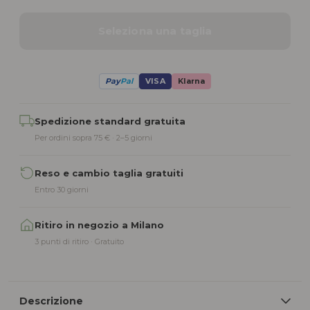
Seleziona una taglia
Pay
Pal
VISA
Klarna
Alternative:
Spedizione standard gratuita
Per ordini sopra 75 € · 2–5 giorni
Reso e cambio taglia gratuiti
Entro 30 giorni
Ritiro in negozio a Milano
3 punti di ritiro · Gratuito
Descrizione