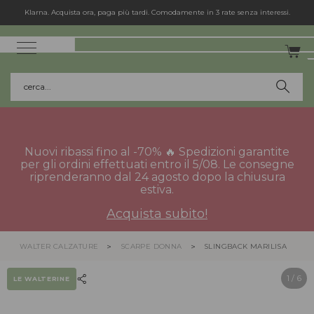
Klarna. Acquista ora, paga più tardi. Comodamente in 3 rate senza interessi.
cerca...
Nuovi ribassi fino al -70% 🔥 Spedizioni garantite
per gli ordini effettuati entro il 5/08. Le consegne
riprenderanno dal 24 agosto dopo la chiusura
estiva.
Acquista subito!
WALTER CALZATURE
SCARPE DONNA
SLINGBACK MARILISA
1
/ 6
LE WALTERINE