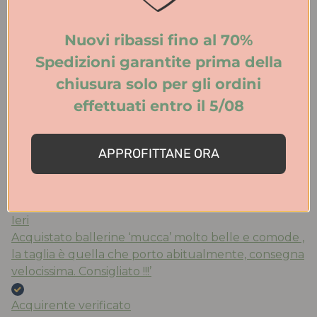
eleganza. Spedizione veloce. Consigliatissimo!
Nuovi ribassi fino al 70%
Acquirente verificato
Spedizioni garantite prima della
chiusura solo per gli ordini
Ieri
effettuati entro il 5/08
Tutto perfetto. Ritiro in negozio velocissimo.
Consigliato.
APPROFITTANE ORA
Acquirente verificato
Ieri
Acquistato ballerine ‘mucca’ molto belle e comode ,
la taglia è quella che porto abitualmente, consegna
velocissima. Consigliato !!!’
Acquirente verificato