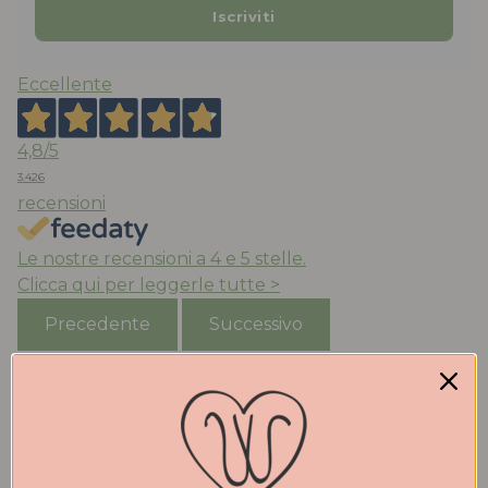
Eccellente
4,8
/5
3.426
recensioni
Le nostre recensioni a 4 e 5 stelle.
Clicca qui per leggerle tutte >
Precedente
Successivo
Oggi
Acquisto da anni le scarpe di Walter che trovo
molto belle e comode. Qualità eccezionale. Stile ed