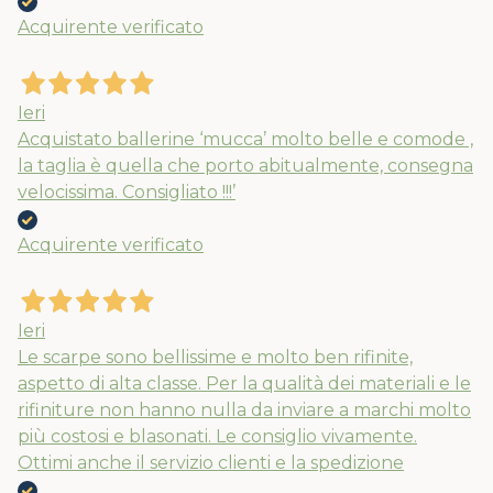
Acquirente verificato
Ieri
Acquistato ballerine ‘mucca’ molto belle e comode ,
la taglia è quella che porto abitualmente, consegna
velocissima. Consigliato !!!’
Acquirente verificato
Nuovi ribassi fino al 70%
Ieri
Spedizioni garantite prima della
Le scarpe sono bellissime e molto ben rifinite,
chiusura solo per gli ordini effettuati
aspetto di alta classe. Per la qualità dei materiali e le
rifiniture non hanno nulla da inviare a marchi molto
entro il 5/08
più costosi e blasonati. Le consiglio vivamente.
Ottimi anche il servizio clienti e la spedizione
APPROFITTANE ORA