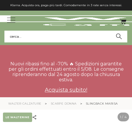
Klarna. Acquista ora, paga più tardi. Comodamente in 3 rate senza interessi.
cerca...
Nuovi ribassi fino al -70% 🔥 Spedizioni garantite
per gli ordini effettuati entro il 5/08. Le consegne
riprenderanno dal 24 agosto dopo la chiusura
estiva.
Acquista subito!
WALTER CALZATURE
SCARPE DONNA
SLINGBACK MARISA
1
/ 4
LE WALTERINE