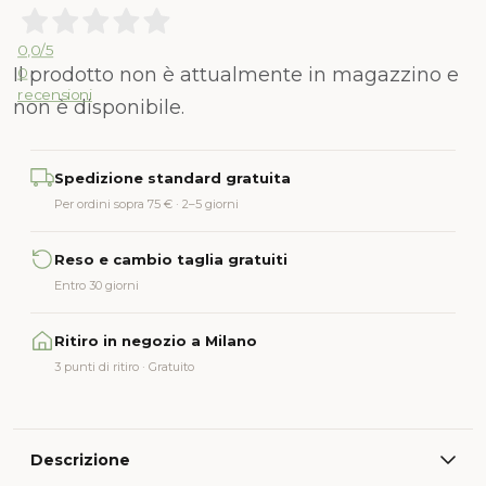
0,0
/5
Il prodotto non è attualmente in magazzino e
0
recensioni
non è disponibile.
Alternative:
Spedizione standard gratuita
Per ordini sopra 75 € · 2–5 giorni
Reso e cambio taglia gratuiti
Entro 30 giorni
Ritiro in negozio a Milano
3 punti di ritiro · Gratuito
Descrizione