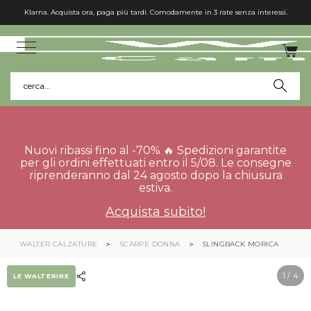
Klarna. Acquista ora, paga più tardi. Comodamente in 3 rate senza interessi.
cerca...
Nuovi ribassi fino al -70% 🔥 Spedizioni garantite
per gli ordini effettuati entro il 5/08. Le consegne
riprenderanno dal 24 agosto dopo la chiusura
estiva.
Acquista subito!
WALTER CALZATURE
SCARPE DONNA
SLINGBACK MORICA
1
/ 4
LE WALTERINE