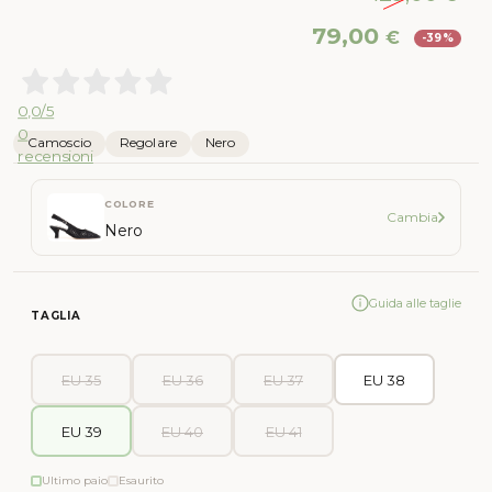
Il
Il
79,00
€
-39%
prezzo
pr
originale
att
era:
è:
0,0
/5
129,00 €.
79,
0
Camoscio
Regolare
Nero
recensioni
COLORE
Cambia
Nero
Guida alle taglie
TAGLIA
EU 35
EU 36
EU 37
EU 38
EU 39
EU 40
EU 41
Ultimo paio
Esaurito