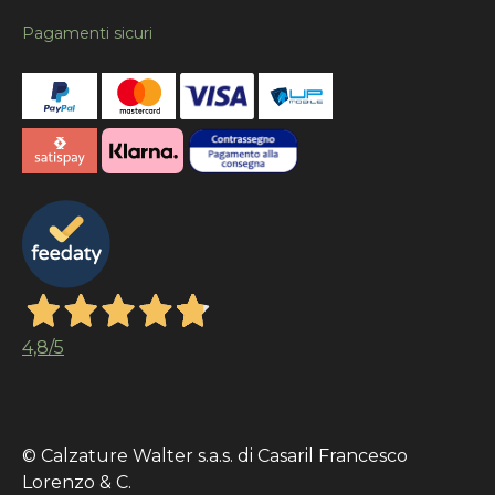
Pagamenti sicuri
4,8
/5
© Calzature Walter s.a.s. di Casaril Francesco
Lorenzo & C.