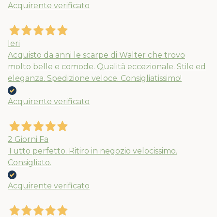
Acquirente verificato
Nuovi ribassi fino al 70%
Spedizioni garantite prima della
chiusura solo per gli ordini effettuati
Ieri
entro il 5/08
Acquisto da anni le scarpe di Walter che trovo
molto belle e comode. Qualità eccezionale. Stile ed
eleganza. Spedizione veloce. Consigliatissimo!
APPROFITTANE ORA
Acquirente verificato
2 Giorni Fa
Tutto perfetto. Ritiro in negozio velocissimo.
Consigliato.
Acquirente verificato