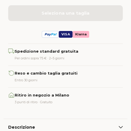
Seleziona una taglia
Pay
Pal
VISA
Klarna
Alternative:
Spedizione standard gratuita
Per ordini sopra 75 € · 2–5 giorni
Reso e cambio taglia gratuiti
Entro 30 giorni
Ritiro in negozio a Milano
3 punti di ritiro · Gratuito
Descrizione