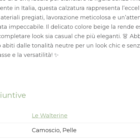
nte in Italia, questa calzatura rappresenta l’eccel
ateriali pregiati, lavorazione meticolosa e un’atte
ta impeccabile. Il delicato colore beige la rend
 completare look sia casual che più eleganti. 👗 Ab
o abiti dalle tonalità neutre per un look chic e s
sse e la versatilità! ✨
iuntive
Le Walterine
Camoscio, Pelle
Nuovi ribassi fino al 70%