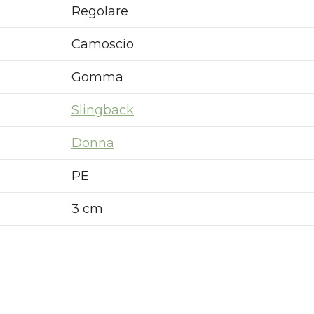
pedizioni garantite prima della chiusura solo per g
Regolare
ordini effettuati entro il 5/08
Camoscio
Gomma
APPROFITTANE ORA
Slingback
Donna
PE
3 cm