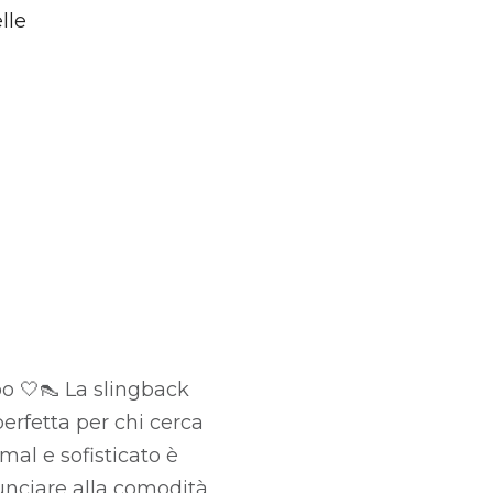
lle
o 🤍👠 La slingback
erfetta per chi cerca
mal e sofisticato è
unciare alla comodità.