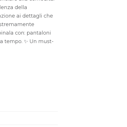
lenza della
nzione ai dettagli che
e estremamente
binala con: pantaloni
enza tempo. ✨ Un must-