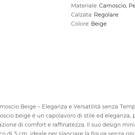
Materiale:
Camoscio, Pe
Alternative:
Calzata:
Regolare
Colore:
Beige
moscio Beige – Eleganza e Versatilità senza Temp
oscio beige è un capolavoro di stile ed eleganza, p
ione di comfort e raffinatezza. Il suo design mini
o di 3 cm, ideale per slanciare la figura senza rin