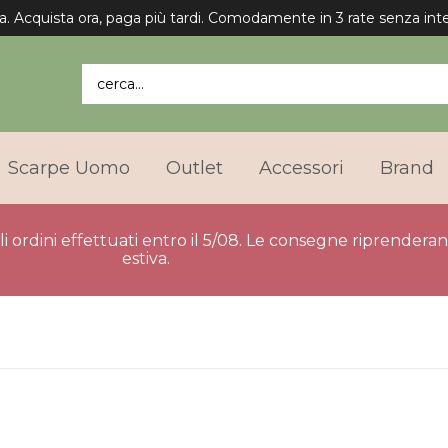
a. Acquista ora, paga più tardi. Comodamente in 3 rate senza inte
cerca...
Scarpe Uomo
Outlet
Accessori
Brand
gli ordini effettuati entro il 5/08. Le consegne riprender
estiva.