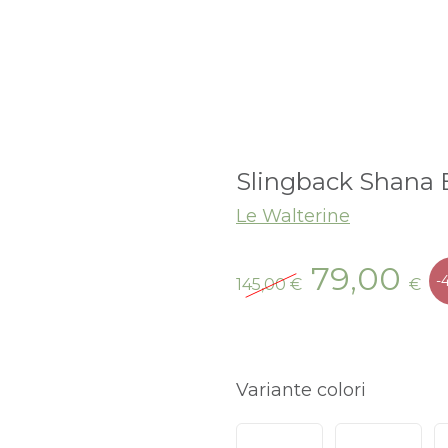
Slingback Shana 
Le Walterine
Il
Il
79,00
-
145,00
€
€
prezzo
p
originale
at
era:
è:
145,00 €.
79
Variante colori