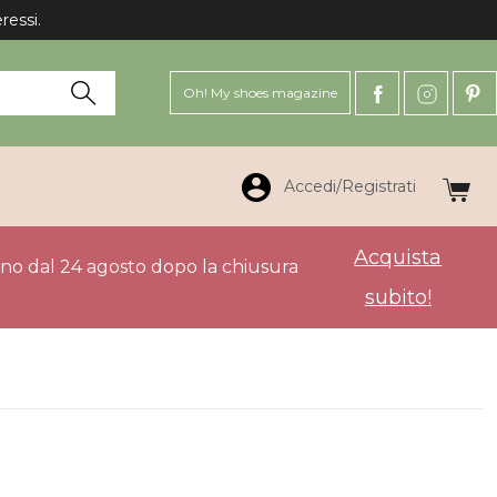
ressi.
Oh! My shoes magazine
Accedi/Registrati
Acquista
anno dal 24 agosto dopo la chiusura
subito!