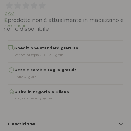
0,0
/5
Il prodotto non è attualmente in magazzino e
0
recensioni
non è disponibile.
Alternative:
Spedizione standard gratuita
Per ordini sopra 75 € · 2–5 giorni
Reso e cambio taglia gratuiti
Entro 30 giorni
Ritiro in negozio a Milano
3 punti di ritiro · Gratuito
Descrizione