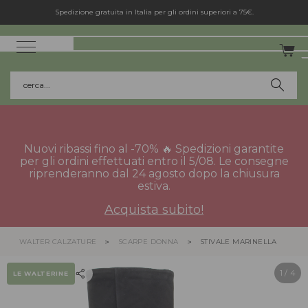
Spedizione gratuita in Italia per gli ordini superiori a 75€.
cerca...
Nuovi ribassi fino al -70% 🔥 Spedizioni garantite
per gli ordini effettuati entro il 5/08. Le consegne
riprenderanno dal 24 agosto dopo la chiusura
estiva.
Acquista subito!
WALTER CALZATURE
SCARPE DONNA
STIVALE MARINELLA
1
/ 4
LE WALTERINE