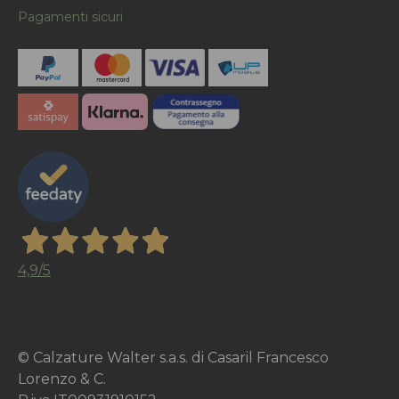
Pagamenti sicuri
4,9
/5
© Calzature Walter s.a.s. di Casaril Francesco
Lorenzo & C.