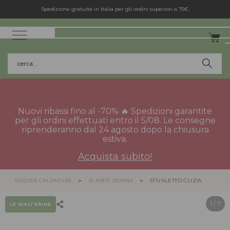
Spedizione gratuita in Italia per gli ordini superiori a 75€.
cerca...
Nuovi ribassi fino al -70% 🔥 Spedizioni garantite
per gli ordini effettuati entro il 5/08. Le consegne
riprenderanno dal 24 agosto dopo la chiusura
estiva.
Acquista subito!
WALTER CALZATURE
SCARPE DONNA
STIVALETTO CLIZIA
1
/ 7
LE WALTERINE