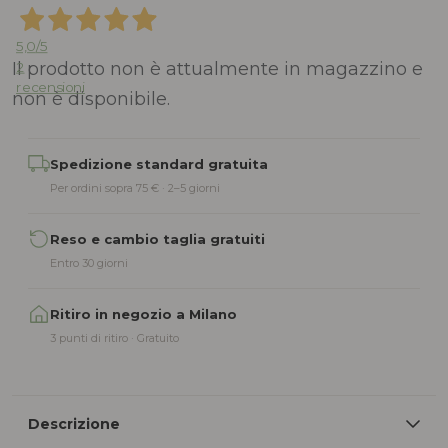
5,0
/5
Il prodotto non è attualmente in magazzino e
2
recensioni
non è disponibile.
Alternative:
Spedizione standard gratuita
Per ordini sopra 75 € · 2–5 giorni
Reso e cambio taglia gratuiti
Entro 30 giorni
Ritiro in negozio a Milano
3 punti di ritiro · Gratuito
Descrizione