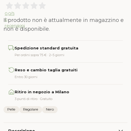
0,0
/5
Il prodotto non è attualmente in magazzino e
0
recensioni
non è disponibile.
Alternative:
Spedizione standard gratuita
Per ordini sopra 75 € · 2–5 giorni
Reso e cambio taglia gratuiti
Entro 30 giorni
Ritiro in negozio a Milano
3 punti di ritiro · Gratuito
Pelle
Regolare
Nero