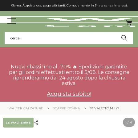
Klarna. Acquista ora, paga più tardi. Comodamente in 3 rate senza interessi.
cerca...
Nuovi ribassi fino al -70% 🔥 Spedizioni garantite
per gli ordini effettuati entro il 5/08. Le consegne
riprenderanno dal 24 agosto dopo la chiusura
estiva.
Acquista subito!
WALTER CALZATURE
SCARPE DONNA
STIVALETTO MILO
1
/ 4
LE WALTERINE