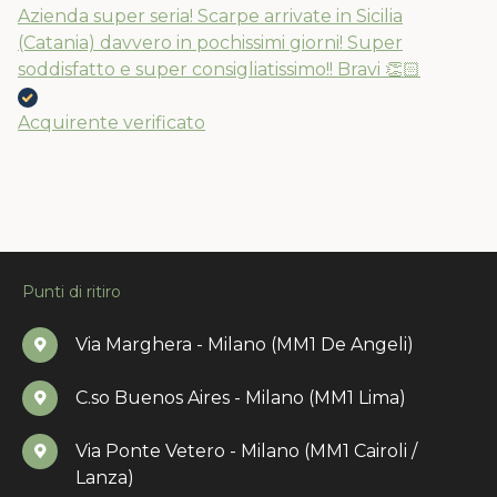
Azienda super seria! Scarpe arrivate in Sicilia
(Catania) davvero in pochissimi giorni! Super
soddisfatto e super consigliatissimo!! Bravi 👏🏻
Acquirente verificato
Punti di ritiro
Via Marghera - Milano (MM1 De Angeli)
C.so Buenos Aires - Milano (MM1 Lima)
Via Ponte Vetero - Milano (MM1 Cairoli /
Lanza)