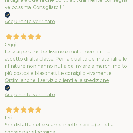
la taglia è quella che porto abitualmente, consegna
velocissima. Consigliato !!!’
Acquirente verificato
Oggi
Le scarpe sono bellissime e molto ben rifinite,
aspetto di alta classe. Per la qualità dei materiali e le
rifiniture non hanno nulla da inviare a marchi molto
più costosi e blasonati. Le consiglio vivamente.
Ottimi anche il servizio clienti e la spedizione
Nuovi ribassi fino al 70%
Acquirente verificato
Spedizioni garantite prima della
chiusura solo per gli ordini effettuati
Ieri
entro il 5/08
Soddisfatta delle scarpe (molto carine) e della
consegna velocissima