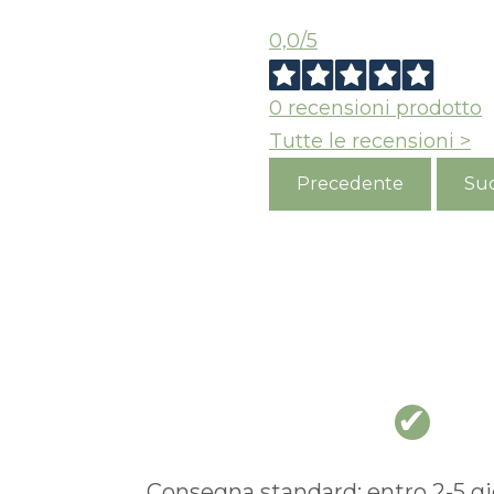
0,0
/5
0
recensioni prodotto
Tutte le recensioni >
Precedente
Suc
Consegna standard: entro 2-5 gio