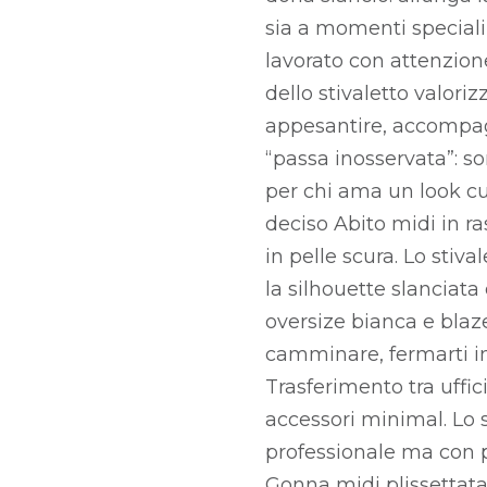
sia a momenti speciali s
lavorato con attenzione:
dello stivaletto valor
appesantire, accompag
“passa inosservata”: so
per chi ama un look cu
deciso Abito midi in r
in pelle scura. Lo stiv
la silhouette slanciat
oversize bianca e blaze
camminare, fermarti in 
Trasferimento tra uffic
accessori minimal. Lo 
professionale ma con p
Gonna midi plissettata,