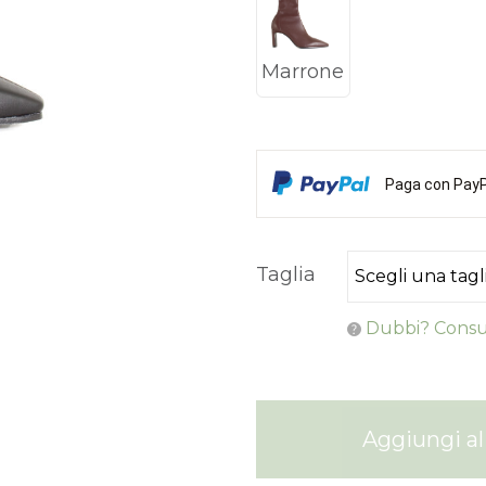
Marrone
Paga con PayPa
Taglia
Dubbi? Consul
Aggiungi al 