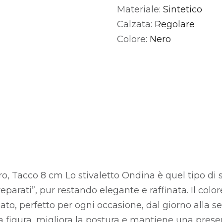
Materiale:
Sintetico
Alternative:
Calzata:
Regolare
Colore:
Nero
ro, Tacco 8 cm Lo stivaletto Ondina è quel tipo di 
reparati”, pur restando elegante e raffinata. Il colo
cato, perfetto per ogni occasione, dal giorno alla se
la figura, migliora la postura e mantiene una pres