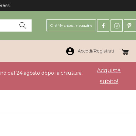
ressi.
Oh! My shoes magazine
Accedi/Registrati
Acquista
anno dal 24 agosto dopo la chiusura
subito!