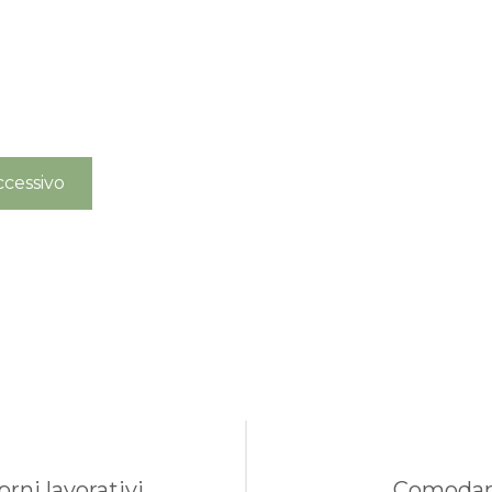
cessivo
rni lavorativi.
Comodame