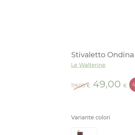
Stivaletto Ondina
Le Walterine
Il
Il
49,00
-
119,00
€
€
prezzo
p
originale
at
era:
è:
119,00 €.
49
Variante colori