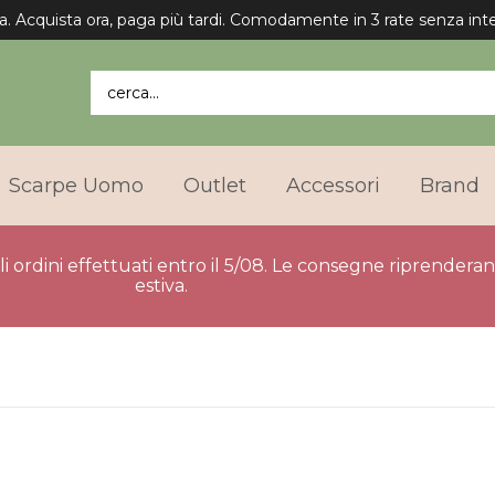
a. Acquista ora, paga più tardi. Comodamente in 3 rate senza inte
cerca...
Scarpe Uomo
Outlet
Accessori
Brand
gli ordini effettuati entro il 5/08. Le consegne riprender
estiva.