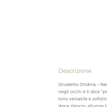
Descrizione
Stivaletto Ondina – Ne
negli occhi e ti dice “p
tono versatile e sofisti
dona slancio: allunga 