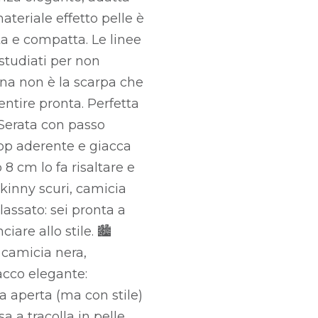
materiale effetto pelle è
lita e compatta. Le linee
studiati per non
na non è la scarpa che
entire pronta. Perfetta
 Serata con passo
top aderente e giacca
 8 cm lo fa risaltare e
kinny scuri, camicia
lassato: sei pronta a
re allo stile. 🏙️
, camicia nera,
acco elegante:
 aperta (ma con stile)
 a tracolla in pelle.