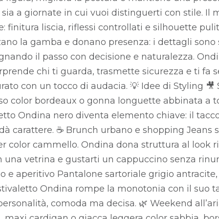
ia a giornate in cui vuoi distinguerti con stile. Il 
 finitura liscia, riflessi controllati e silhouette pu
izzano la gamba e donano presenza: i dettagli sono 
nando il passo con decisione e naturalezza. Ondi
rprende chi ti guarda, trasmette sicurezza e ti fa s
rato con un tocco di audacia. 💡 Idee di Styling 🎥
aso color bordeaux o gonna longuette abbinata a 
aletto Ondina nero diventa elemento chiave: il tacco
a dà carattere. ☕ Brunch urbano e shopping Jeans s
r color cammello. Ondina dona struttura al look ri
una vetrina e gustarti un cappuccino senza rinuncia
io e aperitivo Pantalone sartoriale grigio antracite
stivaletto Ondina rompe la monotonia con il suo t
ersonalità, comoda ma decisa. 🌿 Weekend all’aria
 maxi cardigan o giacca leggera color sabbia, borsa