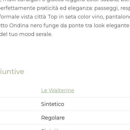
erfettamente praticità ed eleganza: passeggi, resp
nformale vista città Top in seta color vino, pantalo
valetto Ondina nero funge da ponte tra look elegante
e del tuo mood serale.
iuntive
Le Walterine
Sintetico
Regolare