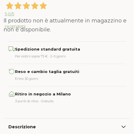
5,0
/5
Il prodotto non è attualmente in magazzino e
1
recensioni
non è disponibile.
Alternative:
Spedizione standard gratuita
Per ordini sopra 75 € · 2–5 giorni
Reso e cambio taglia gratuiti
Entro 30 giorni
Ritiro in negozio a Milano
3 punti di ritiro · Gratuito
Descrizione