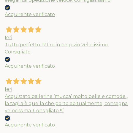
eleganza. Spedizione veloce. Consigliatissimo!
Acquirente verificato
Ieri
Tutto perfetto. Ritiro in negozio velocissimo.
Consigliato.
Acquirente verificato
Nuovi ribassi fino al 70%
Spedizioni garantite prima della
Ieri
chiusura solo per gli ordini effettuati
Acquistato ballerine ‘mucca’ molto belle e comode ,
la taglia è quella che porto abitualmente, consegna
entro il 5/08
velocissima. Consigliato !!!’
APPROFITTANE ORA
Acquirente verificato