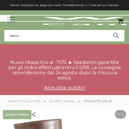
Klarna. Acquista ora, paga più tardi. Comodamente in 3 rate senza interessi.
cerca...
Nuovi ribassi fino al -70% 🔥 Spedizioni garantite
per gli ordini effettuati entro il 5/08. Le consegne
riprenderanno dal 24 agosto dopo la chiusura
estiva.
Acquista subito!
WALTER CALZATURE
SCARPE DONNA
STIVALETTO ZELIE
1
/ 4
LE WALTERINE