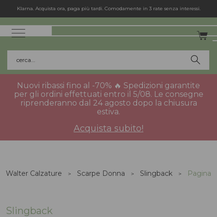
Spedizione gratuita in Italia per gli ordini superiori a 75€.
cerca...
Nuovi ribassi fino al -70% 🔥 Spedizioni garantite
per gli ordini effettuati entro il 5/08. Le consegne
riprenderanno dal 24 agosto dopo la chiusura
estiva.
Acquista subito!
Walter Calzature
Scarpe Donna
Slingback
Pagina 3
Slingback