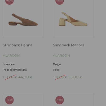
-60%
-50%