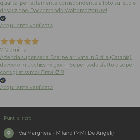
qualità, perfettamente corrispondente a foto sul sito e
descrizione. Raccomando Waltercalzature!
Acquirente verificato
7 Giorni Fa
Azienda super seria! Scarpe arrivate in Sicilia (Catania)
davvero in pochissimi giorni! Super soddisfatto e super
consigliatissimo!! Bravi 👏🏻
Acquirente verificato
Punti di ritiro
Via Marghera - Milano (MM1 De Angeli)