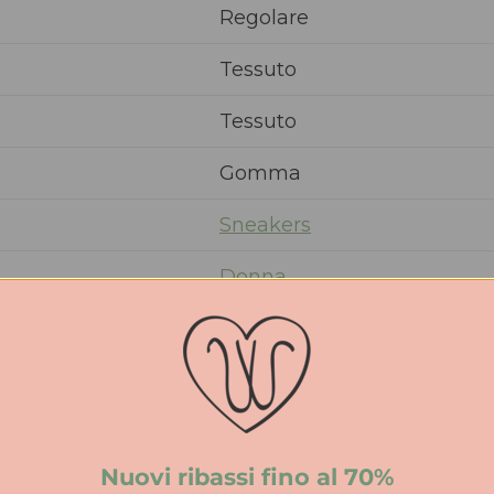
Regolare
Tessuto
Tessuto
Gomma
Sneakers
Donna
PE
3 cm
Nuovi ribassi fino al 70%