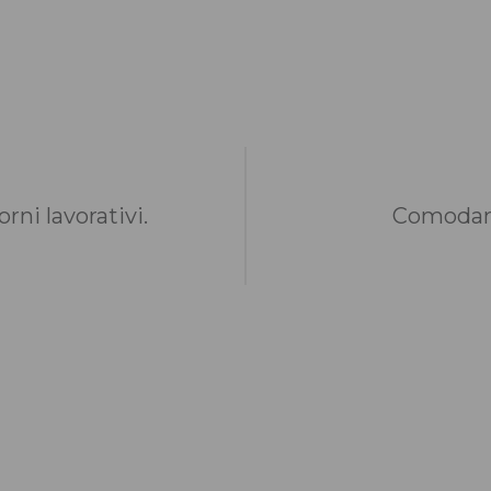
rni lavorativi.
Comodame