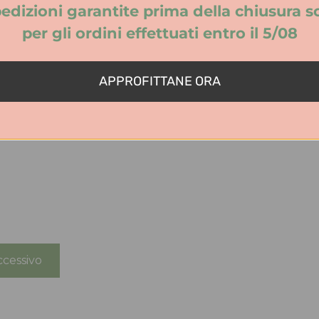
edizioni garantite prima della chiusura s
per gli ordini effettuati entro il 5/08
APPROFITTANE ORA
cessivo