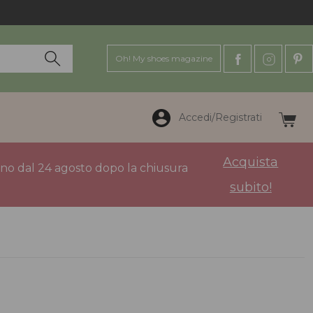
Oh! My shoes magazine
Accedi/Registrati
Acquista
anno dal 24 agosto dopo la chiusura
subito!