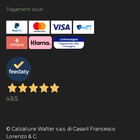
Pagamenti sicuri
4,8
/5
© Calzature Walter s.a.s. di Casaril Francesco
Lorenzo & C.