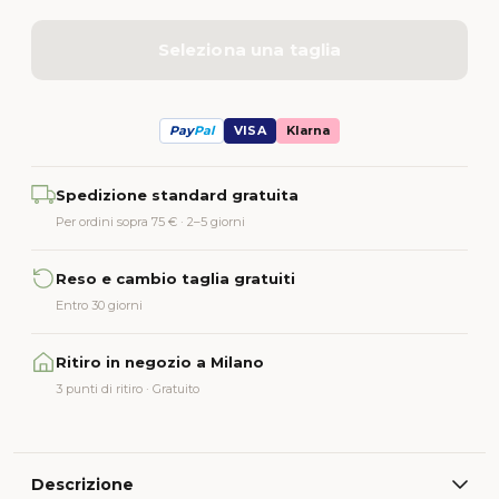
Seleziona una taglia
Pay
Pal
VISA
Klarna
Alternative:
Spedizione standard gratuita
Per ordini sopra 75 € · 2–5 giorni
Reso e cambio taglia gratuiti
Entro 30 giorni
Ritiro in negozio a Milano
3 punti di ritiro · Gratuito
Descrizione