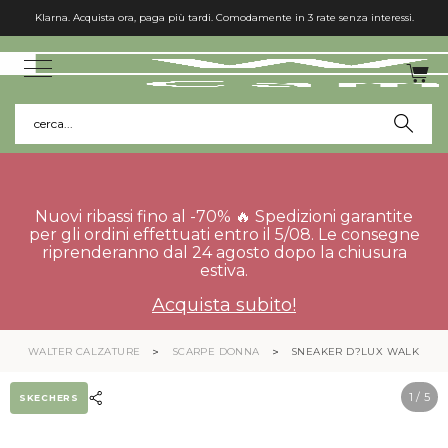
Klarna. Acquista ora, paga più tardi. Comodamente in 3 rate senza interessi.
cerca...
Nuovi ribassi fino al -70% 🔥 Spedizioni garantite
per gli ordini effettuati entro il 5/08. Le consegne
riprenderanno dal 24 agosto dopo la chiusura
estiva.
Acquista subito!
WALTER CALZATURE
SCARPE DONNA
SNEAKER D?LUX WALKER 14
1
/ 5
SKECHERS