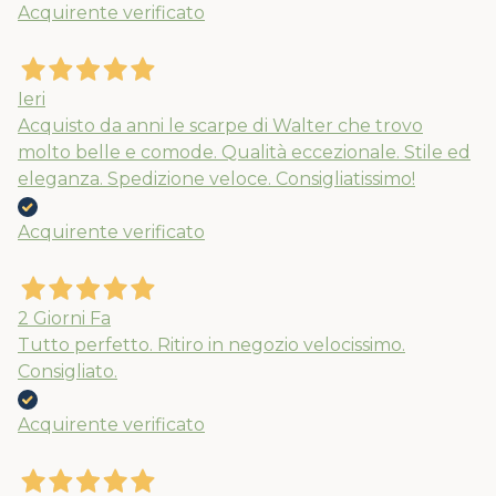
Acquirente verificato
Nuovi ribassi fino al 70%
Spedizioni garantite prima della
chiusura solo per gli ordini effettuati
Ieri
entro il 5/08
Acquisto da anni le scarpe di Walter che trovo
molto belle e comode. Qualità eccezionale. Stile ed
eleganza. Spedizione veloce. Consigliatissimo!
APPROFITTANE ORA
Acquirente verificato
2 Giorni Fa
Tutto perfetto. Ritiro in negozio velocissimo.
Consigliato.
Acquirente verificato