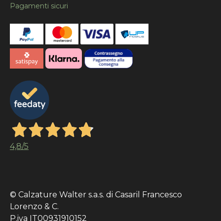
Pagamenti sicuri
4,8
/5
© Calzature Walter s.a.s. di Casaril Francesco
Lorenzo & C.
P.iva IT00931910152