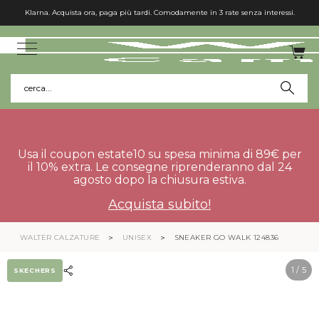
Klarna. Acquista ora, paga più tardi. Comodamente in 3 rate senza interessi.
cerca...
Usa il coupon estate10 su spesa minima di 89€ per
il 10% extra. Le consegne riprenderanno dal 24
agosto dopo la chiusura estiva.
Acquista subito!
WALTER CALZATURE
UNISEX
SNEAKER GO WALK 124836
1
/ 5
SKECHERS