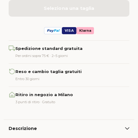
Seleziona una taglia
Pay
Pal
VISA
Klarna
Alternative:
Spedizione standard gratuita
Per ordini sopra 75 € · 2–5 giorni
Reso e cambio taglia gratuiti
Entro 30 giorni
Ritiro in negozio a Milano
3 punti di ritiro · Gratuito
Descrizione