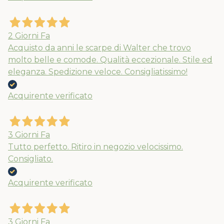
Usa il coupon estate10 al checkout per
2 Giorni Fa
il 10% extra su spesa minima di 89€. Le
Acquisto da anni le scarpe di Walter che trovo
molto belle e comode. Qualità eccezionale. Stile ed
spedizioni ripartiranno dal 24/08
eleganza. Spedizione veloce. Consigliatissimo!
Acquirente verificato
3 Giorni Fa
Tutto perfetto. Ritiro in negozio velocissimo.
Consigliato.
Acquirente verificato
3 Giorni Fa