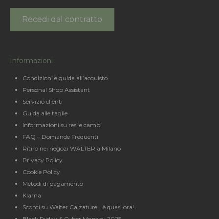
Recedi dal contratto
Informazioni
Condizioni e guida all’acquisto
Personal Shop Assistant
Servizio clienti
Guida alle taglie
Informazioni su resi e cambi
FAQ – Domande Frequenti
Ritiro nei negozi WALTER a Milano
Privacy Policy
Cookie Policy
Metodi di pagamento
Klarna
Sconti su Walter Calzature… è quasi ora!
Black Friday & Cyber Monday 2025