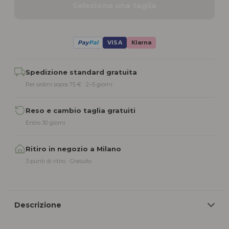
Seleziona una taglia
Pay
Pal
VISA
Klarna
Alternative:
Spedizione standard gratuita
Per ordini sopra 75 € · 2–5 giorni
Reso e cambio taglia gratuiti
Entro 30 giorni
Ritiro in negozio a Milano
3 punti di ritiro · Gratuito
Descrizione