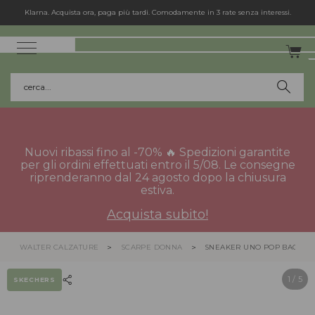
Klarna. Acquista ora, paga più tardi. Comodamente in 3 rate senza interessi.
cerca...
Nuovi ribassi fino al -70% 🔥 Spedizioni garantite
per gli ordini effettuati entro il 5/08. Le consegne
riprenderanno dal 24 agosto dopo la chiusura
estiva.
Acquista subito!
WALTER CALZATURE
SCARPE DONNA
SNEAKER UNO POP BACK 17
1
/ 5
SKECHERS