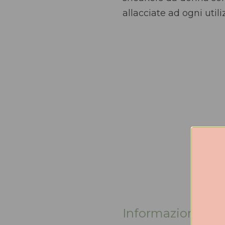
allacciate ad ogni util
Informazioni agg