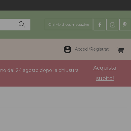
Oh! My shoes magazine
Accedi/Registrati
Acquista
anno dal 24 agosto dopo la chiusura
subito!