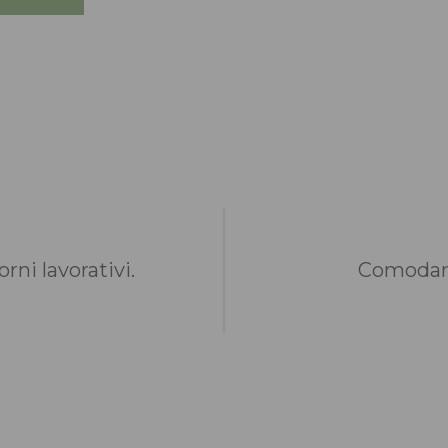
rni lavorativi.
Comodame