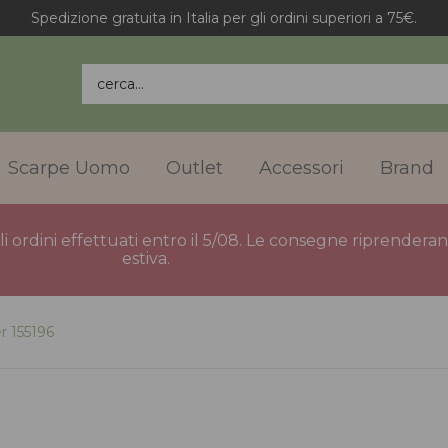
Spedizione gratuita in Italia per gli ordini superiori a 75€.
cerca...
Scarpe Uomo
Outlet
Accessori
Brand
gli ordini effettuati entro il 5/08. Le consegne riprender
estiva.
 155196