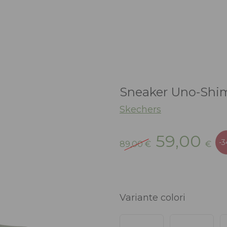
Sneaker Uno-Shi
Skechers
Il
Il
59,00
-
89,00
€
€
prezzo
pr
originale
at
era:
è:
89,00 €.
59
Variante colori