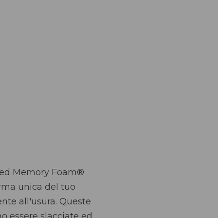
ooled Memory Foam®
orma unica del tuo
ente all'usura. Queste
o essere slacciate ed