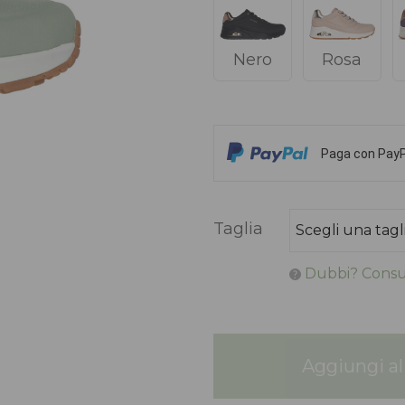
Nero
Rosa
Paga con PayPa
Taglia
Dubbi? Consul
Aggiungi al 