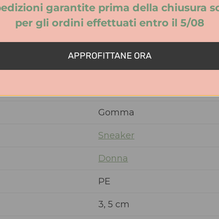
edizioni garantite prima della chiusura s
Skechers
per gli ordini effettuati entro il 5/08
Sintetico
APPROFITTANE ORA
Regolare
Sintetico
Gomma
Sneaker
Donna
PE
3, 5 cm