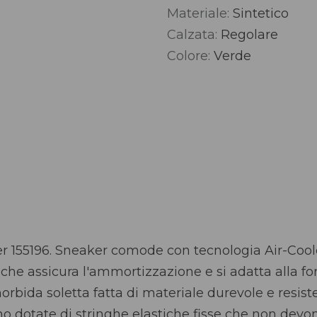
Materiale:
Sintetico
Alternative:
Calzata:
Regolare
Colore:
Verde
 155196. Sneaker comode con tecnologia Air-C
che assicura l'ammortizzazione e si adatta alla f
rbida soletta fatta di materiale durevole e resist
 dotate di stringhe elastiche fisse che non devon