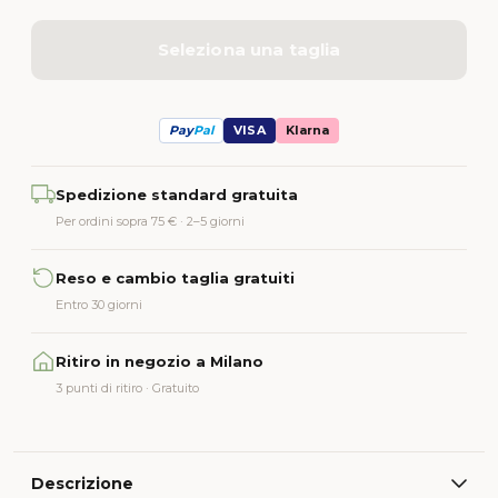
Seleziona una taglia
Pay
Pal
VISA
Klarna
Alternative:
Spedizione standard gratuita
Per ordini sopra 75 € · 2–5 giorni
Reso e cambio taglia gratuiti
Entro 30 giorni
Ritiro in negozio a Milano
3 punti di ritiro · Gratuito
Descrizione