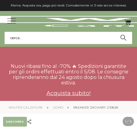
Klarna. Acquista ora, paga più tardi. Comodamente in 3 rate senza interessi.
cerca...
Nuovi ribassi fino al -70% 🔥 Spedizioni garantite
per gli ordini effettuati entro il 5/08. Le consegne
riprenderanno dal 24 agosto dopo la chiusura
estiva.
Acquista subito!
WALTER CALZATURE
UOMO
SNEAKER ZACHARY 210828
1
/ 5
SKECHERS