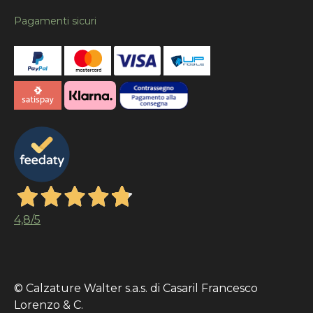
Pagamenti sicuri
4,8
/5
© Calzature Walter s.a.s. di Casaril Francesco
Lorenzo & C.