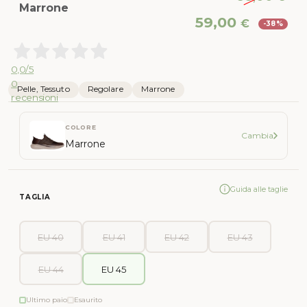
Marrone
Il
Il
59,00
€
-38%
prezzo
pr
originale
att
era:
è:
0,0
/5
95,00 €.
59,
0
Pelle, Tessuto
Regolare
Marrone
recensioni
COLORE
Cambia
Marrone
Guida alle taglie
TAGLIA
EU 40
EU 41
EU 42
EU 43
EU 44
EU 45
Ultimo paio
Esaurito