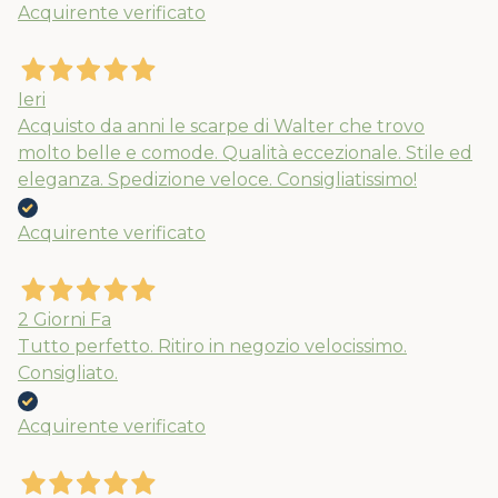
Acquirente verificato
Nuovi ribassi fino al 70%
Spedizioni garantite prima della
chiusura solo per gli ordini effettuati
Ieri
entro il 5/08
Acquisto da anni le scarpe di Walter che trovo
molto belle e comode. Qualità eccezionale. Stile ed
eleganza. Spedizione veloce. Consigliatissimo!
APPROFITTANE ORA
Acquirente verificato
2 Giorni Fa
Tutto perfetto. Ritiro in negozio velocissimo.
Consigliato.
Acquirente verificato