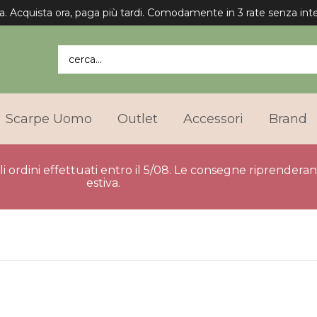
a. Acquista ora, paga più tardi. Comodamente in 3 rate senza inte
cerca...
Scarpe Uomo
Outlet
Accessori
Brand
gli ordini effettuati entro il 5/08. Le consegne riprender
estiva.