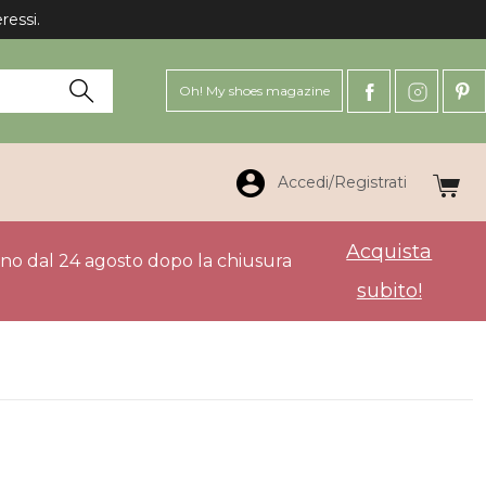
ressi.
Oh! My shoes magazine
Accedi/Registrati
Acquista
anno dal 24 agosto dopo la chiusura
subito!