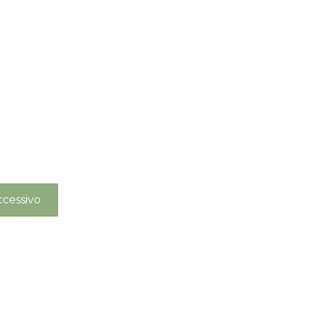
pedizioni garantite prima della chiusura solo per g
ordini effettuati entro il 5/08
APPROFITTANE ORA
cessivo