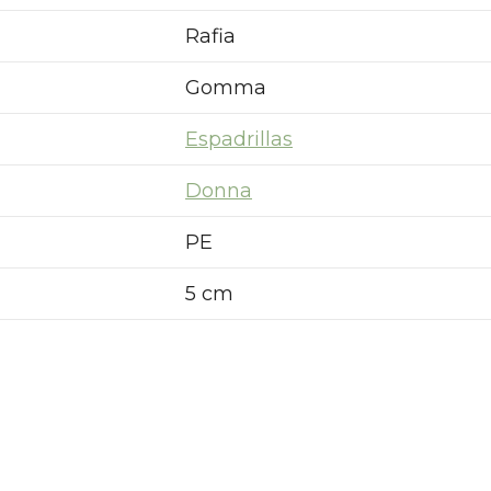
Rafia
Gomma
Espadrillas
Donna
PE
5 cm
Nuovi ribassi fino al 70%