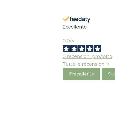
S
Eccellente
0,0
/5
0
recensioni prodotto
Tutte le recensioni >
Precedente
Suc