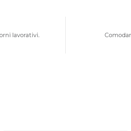
rni lavorativi.
Comodame