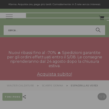
Spedizione gratuita in Italia per gli ordini superiori a 75€.
cerca...
Nuovi ribassi fino al -70% 🔥 Spedizioni garantite
per gli ordini effettuati entro il 5/08. Le consegne
riprenderanno dal 24 agosto dopo la chiusura
estiva.
Acquista subito!
WALTER CALZATURE
SCARPE DONNA
ESPADRILLAS VERDI
1
/ 3
TONI PONS