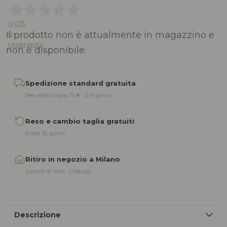
0,0
/5
Il prodotto non è attualmente in magazzino e
0
recensioni
non è disponibile.
Alternative:
Spedizione standard gratuita
Per ordini sopra 75 € · 2–5 giorni
Reso e cambio taglia gratuiti
Entro 30 giorni
Ritiro in negozio a Milano
3 punti di ritiro · Gratuito
Descrizione