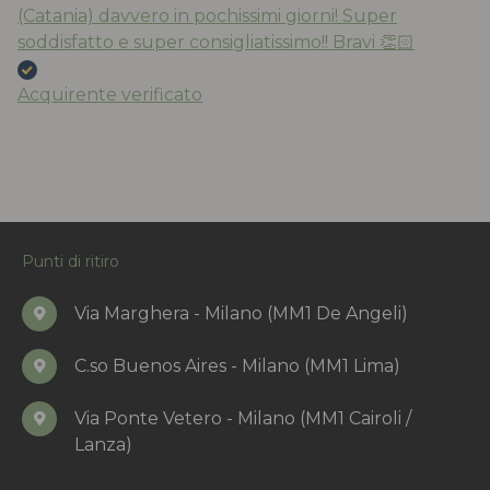
(Catania) davvero in pochissimi giorni! Super
soddisfatto e super consigliatissimo!! Bravi 👏🏻
Acquirente verificato
Punti di ritiro
Via Marghera - Milano (MM1 De Angeli)
C.so Buenos Aires - Milano (MM1 Lima)
Via Ponte Vetero - Milano (MM1 Cairoli /
Lanza)