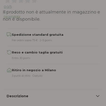
0,0
/5
Il prodotto non è attualmente in magazzino e
0
recensioni
non è disponibile.
Alternative:
Spedizione standard gratuita
Per ordini sopra 75 € · 2–5 giorni
Reso e cambio taglia gratuiti
Entro 30 giorni
Ritiro in negozio a Milano
3 punti di ritiro · Gratuito
Descrizione