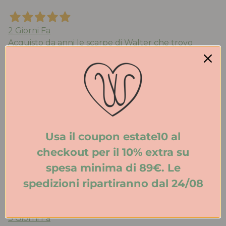
2 Giorni Fa
Acquisto da anni le scarpe di Walter che trovo
molto belle e comode. Qualità eccezionale. Stile ed
eleganza. Spedizione veloce. Consigliatissimo!
Acquirente verificato
3 Giorni Fa
Usa il coupon estate10 al
Tutto perfetto. Ritiro in negozio velocissimo.
checkout per il 10% extra su
Consigliato.
spesa minima di 89€. Le
Acquirente verificato
spedizioni ripartiranno dal 24/08
3 Giorni Fa