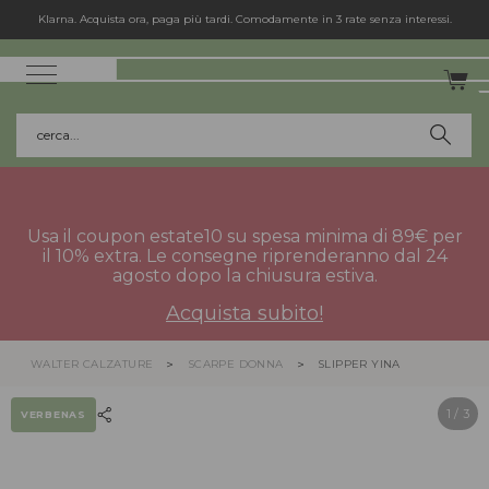
Klarna. Acquista ora, paga più tardi. Comodamente in 3 rate senza interessi.
cerca...
Usa il coupon estate10 su spesa minima di 89€ per
il 10% extra. Le consegne riprenderanno dal 24
agosto dopo la chiusura estiva.
Acquista subito!
WALTER CALZATURE
SCARPE DONNA
SLIPPER YINA
1
/ 3
VERBENAS