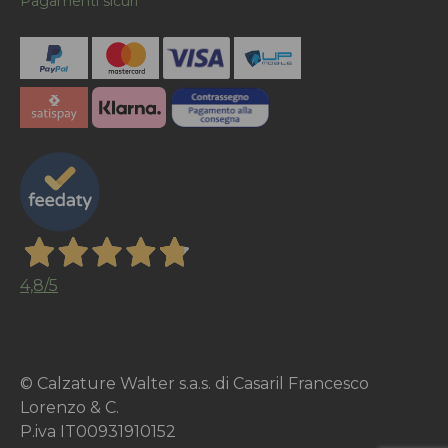
Pagamenti sicuri
4,8
/5
© Calzature Walter s.a.s. di Casaril Francesco
Lorenzo & C.
P.iva IT00931910152