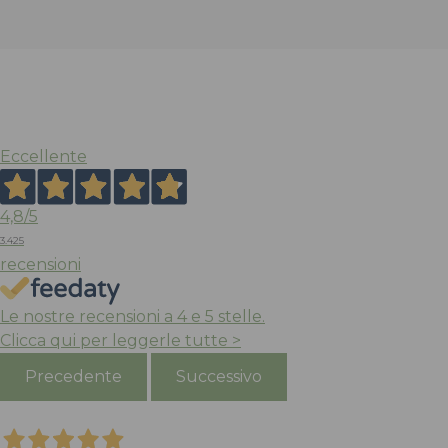
prezzo
prezzo
originale
attuale
era:
è:
129,00 €.
64,50 €.
Eccellente
4,8
/5
3.425
recensioni
Le nostre recensioni a 4 e 5 stelle.
Clicca qui per leggerle tutte >
Precedente
Successivo