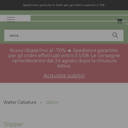
Spedizione gratuita in Italia per gli ordini superiori a 75€.
cerca...
Nuovi ribassi fino al -70% 🔥 Spedizioni garantite
per gli ordini effettuati entro il 5/08. Le consegne
riprenderanno dal 24 agosto dopo la chiusura
estiva.
Acquista subito!
Walter Calzature
Slipper
Slipper