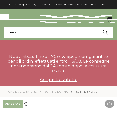
Klarna. Acquista ora, paga più tardi. Comodamente in 3 rate senza interessi.
cerca...
Nuovi ribassi fino al -70% 🔥 Spedizioni garantite
per gli ordini effettuati entro il 5/08. Le consegne
riprenderanno dal 24 agosto dopo la chiusura
estiva.
Acquista subito!
WALTER CALZATURE
SCARPE DONNA
SLIPPER YORK
1
/ 5
VERBENAS