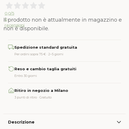
0,0
/5
Il prodotto non è attualmente in magazzino e
0
recensioni
non è disponibile.
Alternative:
Spedizione standard gratuita
Per ordini sopra 75 € · 2–5 giorni
Reso e cambio taglia gratuiti
Entro 30 giorni
Ritiro in negozio a Milano
3 punti di ritiro · Gratuito
Descrizione