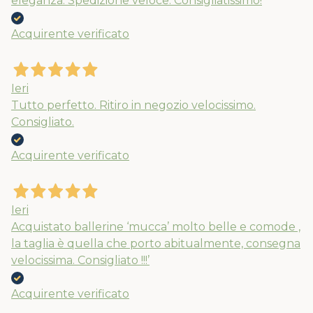
eleganza. Spedizione veloce. Consigliatissimo!
Acquirente verificato
Ieri
Tutto perfetto. Ritiro in negozio velocissimo.
Consigliato.
Acquirente verificato
Nuovi ribassi fino al 70%
Spedizioni garantite prima della
Ieri
chiusura solo per gli ordini effettuati
Acquistato ballerine ‘mucca’ molto belle e comode ,
la taglia è quella che porto abitualmente, consegna
entro il 5/08
velocissima. Consigliato !!!’
APPROFITTANE ORA
Acquirente verificato